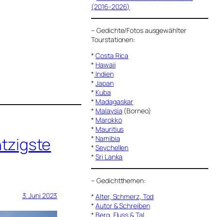
(2016-2026)
–
Gedichte/Fotos ausgewählter
Tourstationen:
*
Costa Rica
*
Hawaii
*
Indien
*
Japan
*
Kuba
*
Madagaskar
*
Malaysia
(Borneo)
*
Marokko
*
Mauritius
*
Namibia
tzigste
*
Seychellen
*
Sri Lanka
–
Gedichtthemen
:
3. Juni 2023
*
Alter, Schmerz, Tod
*
Autor & Schreiben
*
Berg, Fluss & Tal