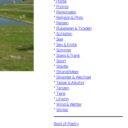
*
Politik
*
Promis
*
Regionales
*
Religion & Philo
*
Reisen
*
Rüpeleien & Tiraden
*
Schlafen
*
See
*
Sex & Erotik
*
Sommer
*
Speis & Trank
*
Sport
*
Städte
*
Strand/Meer
*
Silvester & Wechsel
*
Tabak & Alkohol
*
Tanzen
*
Tiere
*
Unsinn
*
Wind & Wetter
*
Winter
Best of Poetry