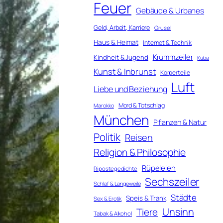
Feuer
Gebäude & Urbanes
Geld, Arbeit, Karriere
Grusel
Haus & Heimat
Internet & Technik
Krummzeiler
Kindheit & Jugend
Kuba
Kunst & Inbrunst
Körperteile
Luft
Liebe und Beziehung
Mord & Totschlag
Marokko
München
Pflanzen & Natur
Politik
Reisen
Religion & Philosophie
Rüpeleien
Ripostegedichte
Sechszeiler
Schlaf & Langeweile
Städte
Speis & Trank
Sex & Erotik
Unsinn
Tiere
Tabak & Alkohol