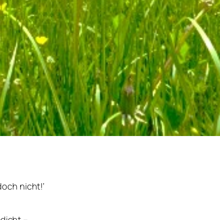
 doch nicht!‘
edicht –