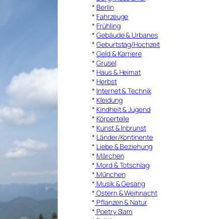
*
Berlin
*
Fahrzeuge
*
Frühling
*
Gebäude & Urbanes
*
Geburtstag/Hochzeit
*
Geld & Karriere
*
Grusel
*
Haus & Heimat
*
Herbst
*
Internet & Technik
*
Kleidung
*
Kindheit & Jugend
*
Körperteile
*
Kunst & Inbrunst
*
Länder/Kontinente
*
Liebe & Beziehung
*
Märchen
*
Mord & Totschlag
*
München
*
Musik & Gesang
*
Ostern & Weihnacht
*
Pflanzen & Natur
*
Poetry Slam