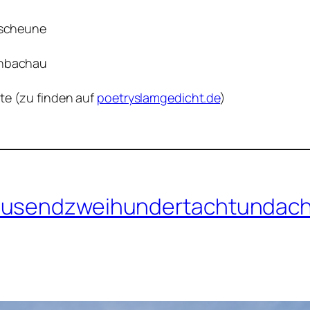
elscheune
chbachau
te (zu finden auf
poetryslamgedicht.de
)
tausendzweihundertachtundach