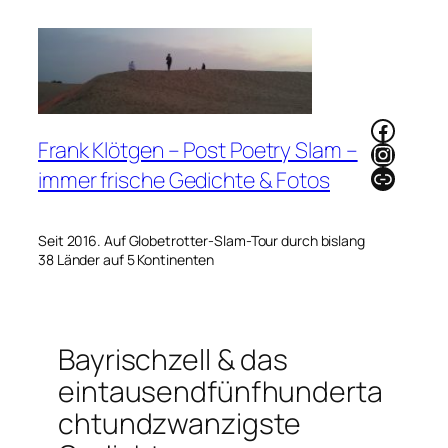
Zum
Inhalt
springen
Faceb
Frank Klötgen – Post Poetry Slam –
Instag
Link
immer frische Gedichte & Fotos
Seit 2016. Auf Globetrotter-Slam-Tour durch bislang
38 Länder auf 5 Kontinenten
Bayrischzell & das
eintausendfünfhunderta
chtundzwanzigste