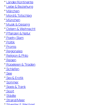
*
Länder/Kontinente
*
Liebe & Beziehung
*
Märchen
*
Mord & Totschlag
*
München
*
Musik & Gesang
*
Ostern & Weihnacht
*
Pflanzen & Natur
*
Poetry Slam
*
Politik
*
Promis
*
Regionales
*
Religion & Philo
*
Reisen
*
Rüpeleien & Tiraden
*
Schlafen
*
See
*
Sex & Erotik
*
Sommer
*
Speis & Trank
*
Sport
*
Städte
*
Strand/Meer
*
Silvester & Wechsel