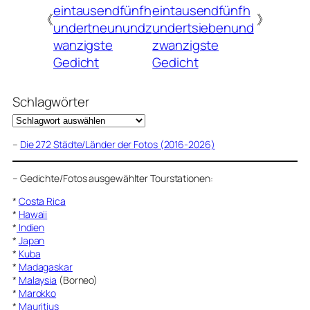
eintausendfünfh
eintausendfünfh
《
》
undertneunundz
undertsiebenund
wanzigste
zwanzigste
Gedicht
Gedicht
Schlagwörter
–
Die 272 Städte/Länder der Fotos (2016-2026)
–
Gedichte/Fotos ausgewählter Tourstationen:
*
Costa Rica
*
Hawaii
*
Indien
*
Japan
*
Kuba
*
Madagaskar
*
Malaysia
(Borneo)
*
Marokko
*
Mauritius