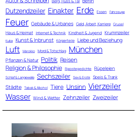
Autor & Schreiben
Berlin
Berg, Fluss & Tal
Erde
Einakter
Dutzendzeiler
Essen
Fahrzeuge
Feuer
Gebäude & Urbanes
Geld, Arbeit, Karriere
Grusel
Krummzeiler
Haus & Heimat
Kindheit & Jugend
Internet & Technik
Kunst & Inbrunst
Liebe und Beziehung
Körperteile
Kuba
Luft
München
Mord & Totschlag
Marokko
Politik
Reisen
Pflanzen & Natur
Religion & Philosophie
Rüpeleien
Ripostegedichte
Sechszeiler
Speis & Trank
Schlaf & Langeweile
Sex & Erotik
Vierzeiler
Unsinn
Tiere
Städte
Tabak & Alkohol
Wasser
Zweizeiler
Zehnzeiler
Wind & Wetter