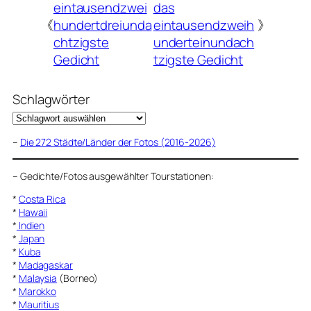
eintausendzwei
das
《
hundertdreiunda
eintausendzweih
》
chtzigste
underteinundach
Gedicht
tzigste Gedicht
Schlagwörter
–
Die 272 Städte/Länder der Fotos (2016-2026)
–
Gedichte/Fotos ausgewählter Tourstationen:
*
Costa Rica
*
Hawaii
*
Indien
*
Japan
*
Kuba
*
Madagaskar
*
Malaysia
(Borneo)
*
Marokko
*
Mauritius