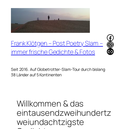
Zum
Inhalt
springen
Faceb
Frank Klötgen – Post Poetry Slam –
Instag
Link
immer frische Gedichte & Fotos
Seit 2016. Auf Globetrotter-Slam-Tour durch bislang
38 Länder auf 5 Kontinenten
Willkommen & das
eintausendzweihundertz
weiundachtzigste