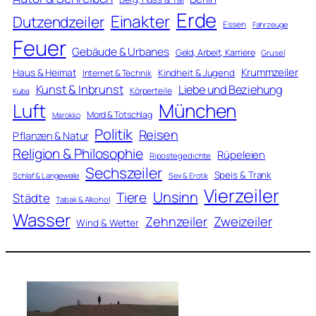
Erde
Einakter
Dutzendzeiler
Essen
Fahrzeuge
Feuer
Gebäude & Urbanes
Geld, Arbeit, Karriere
Grusel
Krummzeiler
Haus & Heimat
Kindheit & Jugend
Internet & Technik
Kunst & Inbrunst
Liebe und Beziehung
Körperteile
Kuba
Luft
München
Mord & Totschlag
Marokko
Politik
Reisen
Pflanzen & Natur
Religion & Philosophie
Rüpeleien
Ripostegedichte
Sechszeiler
Speis & Trank
Schlaf & Langeweile
Sex & Erotik
Vierzeiler
Unsinn
Tiere
Städte
Tabak & Alkohol
Wasser
Zweizeiler
Zehnzeiler
Wind & Wetter