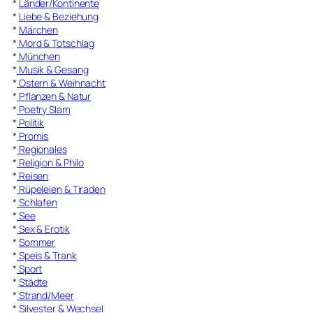
*
Länder/Kontinente
*
Liebe & Beziehung
*
Märchen
*
Mord & Totschlag
*
München
*
Musik & Gesang
*
Ostern & Weihnacht
*
Pflanzen & Natur
*
Poetry Slam
*
Politik
*
Promis
*
Regionales
*
Religion & Philo
*
Reisen
*
Rüpeleien & Tiraden
*
Schlafen
*
See
*
Sex & Erotik
*
Sommer
*
Speis & Trank
*
Sport
*
Städte
*
Strand/Meer
*
Silvester & Wechsel