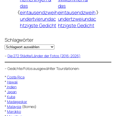
das
das
《
eintausendzweih
eintausendzweih
》
undertvierundac
undertzweiundac
htzigste Gedicht
htzigste Gedicht
Schlagwörter
–
Die 272 Städte/Länder der Fotos (2016-2026)
–
Gedichte/Fotos ausgewählter Tourstationen:
*
Costa Rica
*
Hawaii
*
Indien
*
Japan
*
Kuba
*
Madagaskar
*
Malaysia
(Borneo)
*
Marokko