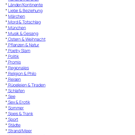
*
Länder/Kontinente
*
Liebe & Beziehung
*
Märchen
*
Mord & Totschlag
*
München
*
Musik & Gesang
*
Ostern & Weihnacht
*
Pflanzen & Natur
*
Poetry Slam
*
Politik
*
Promis
*
Regionales
*
Religion & Philo
*
Reisen
*
Rüpeleien & Tiraden
*
Schlafen
*
See
*
Sex & Erotik
*
Sommer
*
Speis & Trank
*
Sport
*
Städte
*
Strand/Meer