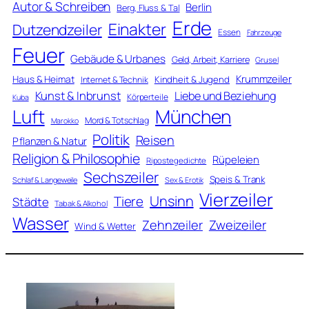
Autor & Schreiben
Berlin
Berg, Fluss & Tal
Erde
Einakter
Dutzendzeiler
Essen
Fahrzeuge
Feuer
Gebäude & Urbanes
Geld, Arbeit, Karriere
Grusel
Krummzeiler
Haus & Heimat
Kindheit & Jugend
Internet & Technik
Kunst & Inbrunst
Liebe und Beziehung
Körperteile
Kuba
Luft
München
Mord & Totschlag
Marokko
Politik
Reisen
Pflanzen & Natur
Religion & Philosophie
Rüpeleien
Ripostegedichte
Sechszeiler
Speis & Trank
Schlaf & Langeweile
Sex & Erotik
Vierzeiler
Unsinn
Tiere
Städte
Tabak & Alkohol
Wasser
Zweizeiler
Zehnzeiler
Wind & Wetter