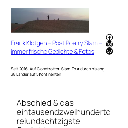
Zum
Inhalt
springen
Faceb
Frank Klötgen – Post Poetry Slam –
Instag
Link
immer frische Gedichte & Fotos
Seit 2016. Auf Globetrotter-Slam-Tour durch bislang
38 Länder auf 5 Kontinenten
Abschied & das
eintausendzweihundertd
reiundachtzigste