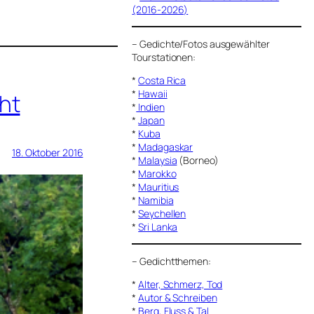
(2016-2026)
–
Gedichte/Fotos ausgewählter
Tourstationen:
*
Costa Rica
*
Hawaii
ht
*
Indien
*
Japan
*
Kuba
*
Madagaskar
18. Oktober 2016
*
Malaysia
(Borneo)
*
Marokko
*
Mauritius
*
Namibia
*
Seychellen
*
Sri Lanka
–
Gedichtthemen
:
*
Alter, Schmerz, Tod
*
Autor & Schreiben
*
Berg, Fluss & Tal