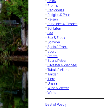
*
Politik
*
Promis
*
Regionales
*
Religion & Philo
*
Reisen
*
Rüpeleien & Tiraden
*
Schlafen
*
See
*
Sex & Erotik
*
Sommer
*
Speis & Trank
*
Sport
*
Städte
*
Strand/Meer
*
Silvester & Wechsel
*
Tabak & Alkohol
*
Tanzen
*
Tiere
*
Unsinn
*
Wind & Wetter
*
Winter
Best of Poetry