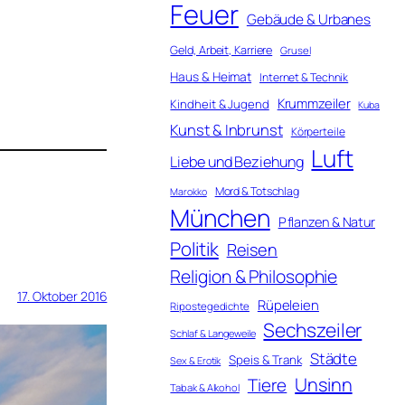
Feuer
Gebäude & Urbanes
Geld, Arbeit, Karriere
Grusel
Haus & Heimat
Internet & Technik
Krummzeiler
Kindheit & Jugend
Kuba
Kunst & Inbrunst
Körperteile
Luft
Liebe und Beziehung
Mord & Totschlag
Marokko
München
Pflanzen & Natur
Politik
Reisen
Religion & Philosophie
17. Oktober 2016
Rüpeleien
Ripostegedichte
Sechszeiler
Schlaf & Langeweile
Städte
Speis & Trank
Sex & Erotik
Unsinn
Tiere
Tabak & Alkohol