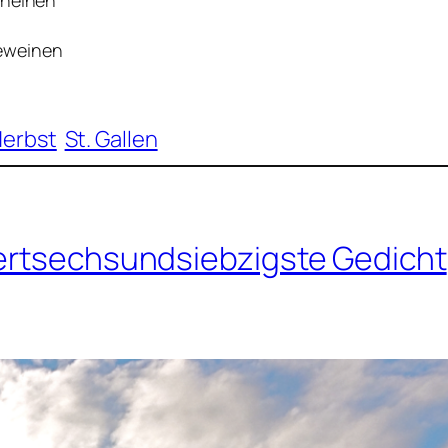
cheinen
beweinen
erbst
St. Gallen
dertsechsundsiebzigste Gedicht