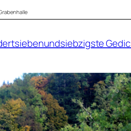
 Grabenhalle
dertsiebenundsiebzigste Gedic