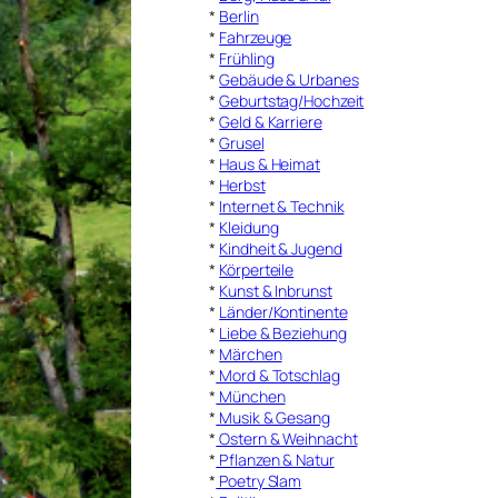
*
Berlin
*
Fahrzeuge
*
Frühling
*
Gebäude & Urbanes
*
Geburtstag/Hochzeit
*
Geld & Karriere
*
Grusel
*
Haus & Heimat
*
Herbst
*
Internet & Technik
*
Kleidung
*
Kindheit & Jugend
*
Körperteile
*
Kunst & Inbrunst
*
Länder/Kontinente
*
Liebe & Beziehung
*
Märchen
*
Mord & Totschlag
*
München
*
Musik & Gesang
*
Ostern & Weihnacht
*
Pflanzen & Natur
*
Poetry Slam