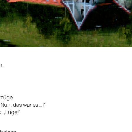
n.
gszüge
„Nun, das war es …!“
x: „Lüge!“