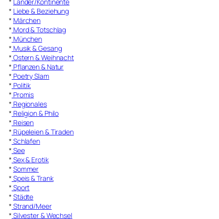
*
Länder/Kontinente
*
Liebe & Beziehung
*
Märchen
*
Mord & Totschlag
*
München
*
Musik & Gesang
*
Ostern & Weihnacht
*
Pflanzen & Natur
*
Poetry Slam
*
Politik
*
Promis
*
Regionales
*
Religion & Philo
*
Reisen
*
Rüpeleien & Tiraden
*
Schlafen
*
See
*
Sex & Erotik
*
Sommer
*
Speis & Trank
*
Sport
*
Städte
*
Strand/Meer
*
Silvester & Wechsel