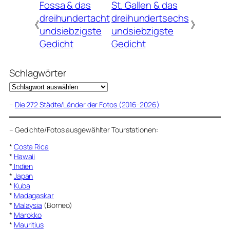
Fossa & das
St. Gallen & das
dreihundertacht
dreihundertsechs
《
》
undsiebzigste
undsiebzigste
Gedicht
Gedicht
Schlagwörter
–
Die 272 Städte/Länder der Fotos (2016-2026)
–
Gedichte/Fotos ausgewählter Tourstationen:
*
Costa Rica
*
Hawaii
*
Indien
*
Japan
*
Kuba
*
Madagaskar
*
Malaysia
(Borneo)
*
Marokko
*
Mauritius