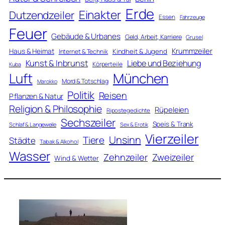
Erde
Einakter
Dutzendzeiler
Essen
Fahrzeuge
Feuer
Gebäude & Urbanes
Geld, Arbeit, Karriere
Grusel
Krummzeiler
Haus & Heimat
Kindheit & Jugend
Internet & Technik
Kunst & Inbrunst
Liebe und Beziehung
Körperteile
Kuba
Luft
München
Mord & Totschlag
Marokko
Politik
Reisen
Pflanzen & Natur
Religion & Philosophie
Rüpeleien
Ripostegedichte
Sechszeiler
Speis & Trank
Schlaf & Langeweile
Sex & Erotik
Vierzeiler
Unsinn
Tiere
Städte
Tabak & Alkohol
Wasser
Zweizeiler
Zehnzeiler
Wind & Wetter