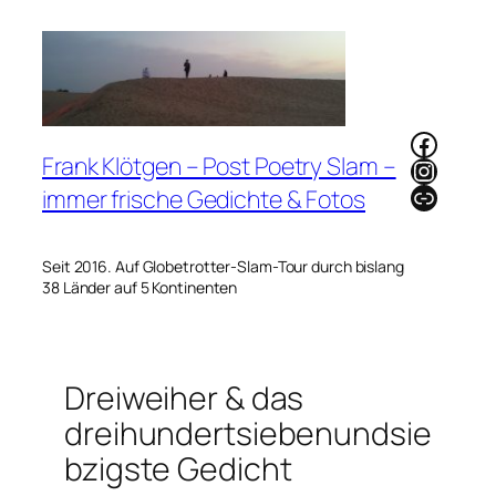
Zum
Inhalt
springen
Faceb
Frank Klötgen – Post Poetry Slam –
Instag
Link
immer frische Gedichte & Fotos
Seit 2016. Auf Globetrotter-Slam-Tour durch bislang
38 Länder auf 5 Kontinenten
Dreiweiher & das
dreihundertsiebenundsie
bzigste Gedicht