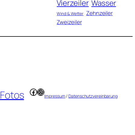
Vierzeiler
Wasser
Zehnzeiler
Wind & Wetter
Zweizeiler
Facebook
Instagram
 Fotos
Impressum
/
Datenschutzvereinbarung