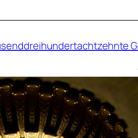
ausenddreihundertachtzehnte G