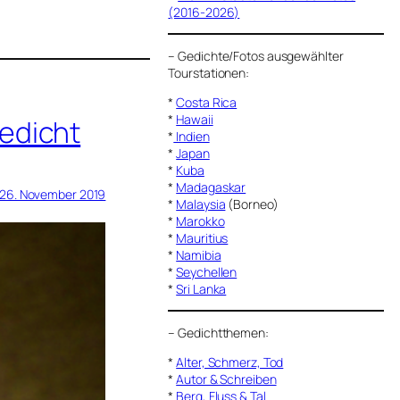
(2016-2026)
–
Gedichte/Fotos ausgewählter
Tourstationen:
*
Costa Rica
*
Hawaii
edicht
*
Indien
*
Japan
*
Kuba
*
Madagaskar
26. November 2019
*
Malaysia
(Borneo)
*
Marokko
*
Mauritius
*
Namibia
*
Seychellen
*
Sri Lanka
–
Gedichtthemen
:
*
Alter, Schmerz, Tod
*
Autor & Schreiben
*
Berg, Fluss & Tal