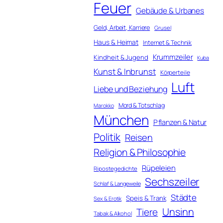
Feuer
Gebäude & Urbanes
Geld, Arbeit, Karriere
Grusel
Haus & Heimat
Internet & Technik
Krummzeiler
Kindheit & Jugend
Kuba
Kunst & Inbrunst
Körperteile
Luft
Liebe und Beziehung
Mord & Totschlag
Marokko
München
Pflanzen & Natur
Politik
Reisen
Religion & Philosophie
Rüpeleien
Ripostegedichte
Sechszeiler
Schlaf & Langeweile
Städte
Speis & Trank
Sex & Erotik
Unsinn
Tiere
Tabak & Alkohol