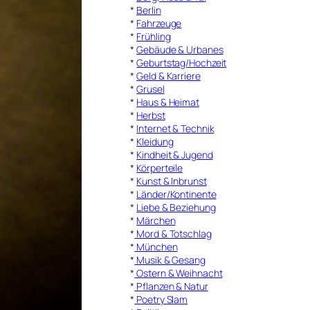
*
Berlin
*
Fahrzeuge
*
Frühling
*
Gebäude & Urbanes
*
Geburtstag/Hochzeit
*
Geld & Karriere
*
Grusel
*
Haus & Heimat
*
Herbst
*
Internet & Technik
*
Kleidung
*
Kindheit & Jugend
*
Körperteile
*
Kunst & Inbrunst
*
Länder/Kontinente
*
Liebe & Beziehung
*
Märchen
*
Mord & Totschlag
*
München
*
Musik & Gesang
*
Ostern & Weihnacht
*
Pflanzen & Natur
*
Poetry Slam