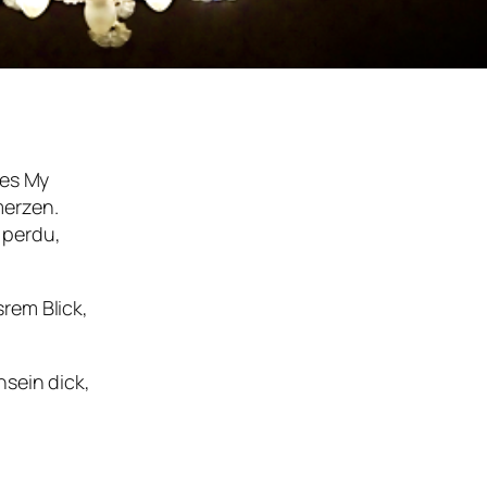
ges My
merzen.
 perdu,
rem Blick,
hsein dick,