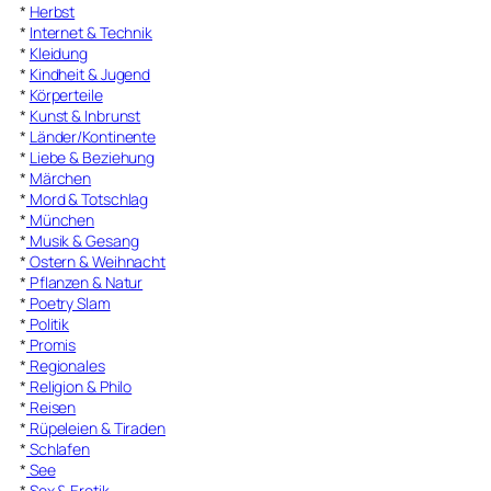
*
Herbst
*
Internet & Technik
*
Kleidung
*
Kindheit & Jugend
*
Körperteile
*
Kunst & Inbrunst
*
Länder/Kontinente
*
Liebe & Beziehung
*
Märchen
*
Mord & Totschlag
*
München
*
Musik & Gesang
*
Ostern & Weihnacht
*
Pflanzen & Natur
*
Poetry Slam
*
Politik
*
Promis
*
Regionales
*
Religion & Philo
*
Reisen
*
Rüpeleien & Tiraden
*
Schlafen
*
See
*
Sex & Erotik