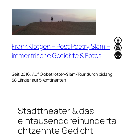
Zum
Inhalt
springen
Faceb
Frank Klötgen – Post Poetry Slam –
Instag
Link
immer frische Gedichte & Fotos
Seit 2016. Auf Globetrotter-Slam-Tour durch bislang
38 Länder auf 5 Kontinenten
Stadttheater & das
eintausenddreihunderta
chtzehnte Gedicht