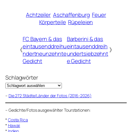
Achtzeiler
Aschaffenburg
Feuer
Körperteile
Rüpeleien
FC Bayern & das
Barberini & das
eintausenddreihu
eintausenddreih
《
》
ndertneunzehnte
undertsiebzehnt
Gedicht
e Gedicht
Schlagwörter
–
Die 272 Städte/Länder der Fotos (2016-2026)
–
Gedichte/Fotos ausgewählter Tourstationen:
*
Costa Rica
*
Hawaii
*
Indien