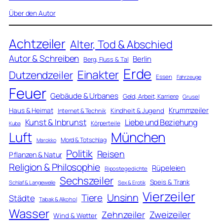
Über den Autor
Achtzeiler
Alter, Tod & Abschied
Autor & Schreiben
Berlin
Berg, Fluss & Tal
Erde
Einakter
Dutzendzeiler
Essen
Fahrzeuge
Feuer
Gebäude & Urbanes
Geld, Arbeit, Karriere
Grusel
Krummzeiler
Haus & Heimat
Kindheit & Jugend
Internet & Technik
Kunst & Inbrunst
Liebe und Beziehung
Körperteile
Kuba
Luft
München
Mord & Totschlag
Marokko
Politik
Reisen
Pflanzen & Natur
Religion & Philosophie
Rüpeleien
Ripostegedichte
Sechszeiler
Speis & Trank
Schlaf & Langeweile
Sex & Erotik
Vierzeiler
Unsinn
Tiere
Städte
Tabak & Alkohol
Wasser
Zweizeiler
Zehnzeiler
Wind & Wetter