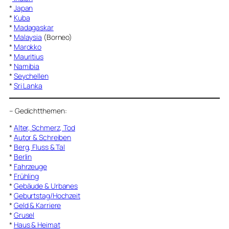
*
Japan
*
Kuba
*
Madagaskar
*
Malaysia
(Borneo)
*
Marokko
*
Mauritius
*
Namibia
*
Seychellen
*
Sri Lanka
–
Gedichtthemen
:
*
Alter, Schmerz, Tod
*
Autor & Schreiben
*
Berg, Fluss & Tal
*
Berlin
*
Fahrzeuge
*
Frühling
*
Gebäude & Urbanes
*
Geburtstag/Hochzeit
*
Geld & Karriere
*
Grusel
*
Haus & Heimat