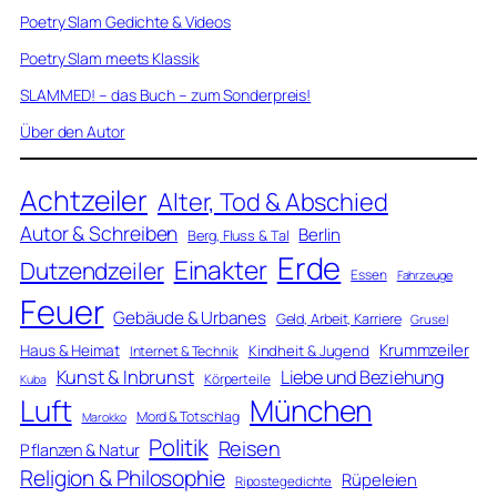
Poetry Slam Gedichte & Videos
Poetry Slam meets Klassik
SLAMMED! – das Buch – zum Sonderpreis!
Über den Autor
Achtzeiler
Alter, Tod & Abschied
Autor & Schreiben
Berlin
Berg, Fluss & Tal
Erde
Einakter
Dutzendzeiler
Essen
Fahrzeuge
Feuer
Gebäude & Urbanes
Geld, Arbeit, Karriere
Grusel
Krummzeiler
Haus & Heimat
Kindheit & Jugend
Internet & Technik
Kunst & Inbrunst
Liebe und Beziehung
Körperteile
Kuba
Luft
München
Mord & Totschlag
Marokko
Politik
Reisen
Pflanzen & Natur
Religion & Philosophie
Rüpeleien
Ripostegedichte