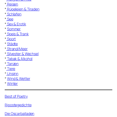
*
Reisen
*
Rüpeleien & Tiraden
*
Schlafen
*
See
*
Sex & Erotik
*
Sommer
*
Speis & Trank
*
Sport
*
Städte
*
Strand/Meer
*
Silvester & Wechsel
*
Tabak & Alkohol
*
Tanzen
*
Tiere
*
Unsinn
*
Wind & Wetter
*
Winter
Best of Poetry
Ripostegedichte
Die Oscarballaden