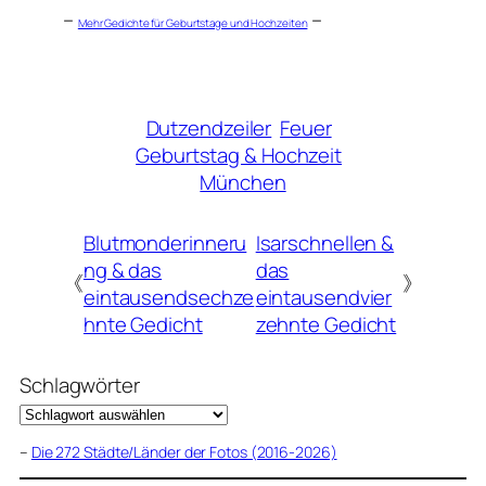
–
–
Mehr Gedichte für Geburtstage und Hochzeiten
Dutzendzeiler
Feuer
Geburtstag & Hochzeit
München
Blutmonderinneru
Isarschnellen &
ng & das
das
《
》
eintausendsechze
eintausendvier
hnte Gedicht
zehnte Gedicht
Schlagwörter
–
Die 272 Städte/Länder der Fotos (2016-2026)