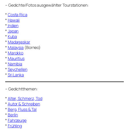
–
Gedichte/Fotos ausgewählter Tourstationen:
*
Costa Rica
*
Hawaii
*
Indien
*
Japan
*
Kuba
*
Madagaskar
*
Malaysia
(Borneo)
*
Marokko
*
Mauritius
*
Namibia
*
Seychellen
*
Sri Lanka
–
Gedichtthemen
:
*
Alter, Schmerz, Tod
*
Autor & Schreiben
*
Berg, Fluss & Tal
*
Berlin
*
Fahrzeuge
*
Frühling