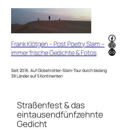
Zum
Inhalt
springen
Faceb
Frank Klötgen – Post Poetry Slam –
Instag
Link
immer frische Gedichte & Fotos
Seit 2016. Auf Globetrotter-Slam-Tour durch bislang
38 Länder auf 5 Kontinenten
Straßenfest & das
eintausendfünfzehnte
Gedicht