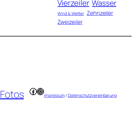
Vierzeiler
Wasser
Zehnzeiler
Wind & Wetter
Zweizeiler
Facebook
Instagram
 Fotos
Impressum
/
Datenschutzvereinbarung