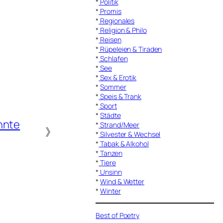
*
Politik
*
Promis
*
Regionales
*
Religion & Philo
*
Reisen
*
Rüpeleien & Tiraden
*
Schlafen
*
See
*
Sex & Erotik
*
Sommer
*
Speis & Trank
*
Sport
*
Städte
hnte
*
Strand/Meer
》
*
Silvester & Wechsel
*
Tabak & Alkohol
*
Tanzen
*
Tiere
*
Unsinn
*
Wind & Wetter
*
Winter
Best of Poetry