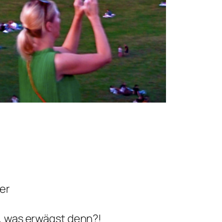
ier
g, was erwägst denn?!