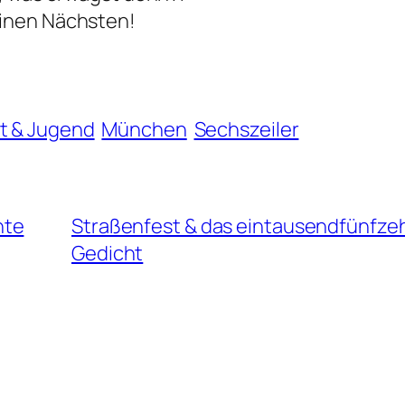
einen Nächsten!
t & Jugend
München
Sechszeiler
nte
Straßenfest & das eintausendfünfze
Gedicht