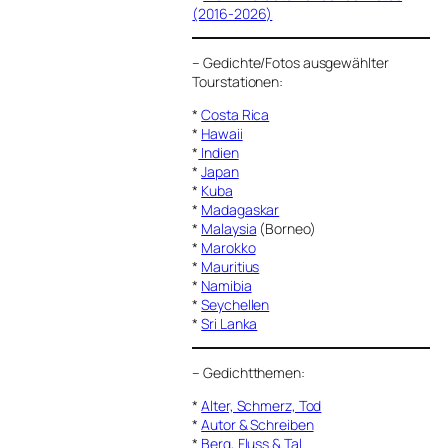
(2016-2026)
–
Gedichte/Fotos ausgewählter
Tourstationen:
*
Costa Rica
*
Hawaii
*
Indien
*
Japan
*
Kuba
*
Madagaskar
*
Malaysia
(Borneo)
*
Marokko
*
Mauritius
*
Namibia
*
Seychellen
*
Sri Lanka
–
Gedichtthemen
:
*
Alter, Schmerz, Tod
*
Autor & Schreiben
*
Berg, Fluss & Tal