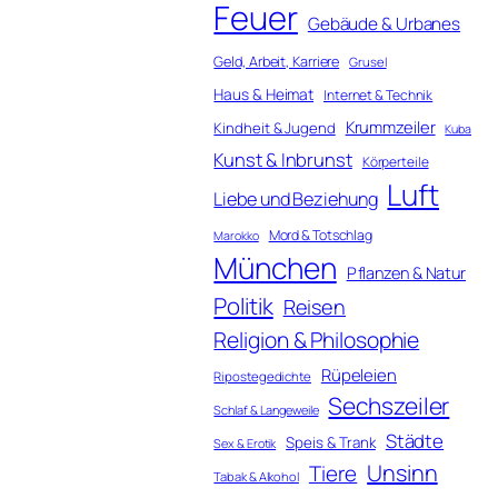
Feuer
Gebäude & Urbanes
Geld, Arbeit, Karriere
Grusel
Haus & Heimat
Internet & Technik
Krummzeiler
Kindheit & Jugend
Kuba
Kunst & Inbrunst
Körperteile
Luft
Liebe und Beziehung
Mord & Totschlag
Marokko
München
Pflanzen & Natur
Politik
Reisen
Religion & Philosophie
Rüpeleien
Ripostegedichte
Sechszeiler
Schlaf & Langeweile
Städte
Speis & Trank
Sex & Erotik
Unsinn
Tiere
Tabak & Alkohol