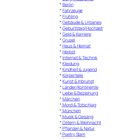
*
Berlin
*
Fahrzeuge
*
Frühling
*
Gebäude & Urbanes
*
Geburtstag/Hochzeit
*
Geld & Karriere
*
Grusel
*
Haus & Heimat
*
Herbst
*
Internet & Technik
*
Kleidung
*
Kindheit & Jugend
*
Körperteile
*
Kunst & Inbrunst
*
Länder/Kontinente
*
Liebe & Beziehung
*
Märchen
*
Mord & Totschlag
*
München
*
Musik & Gesang
*
Ostern & Weihnacht
*
Pflanzen & Natur
*
Poetry Slam