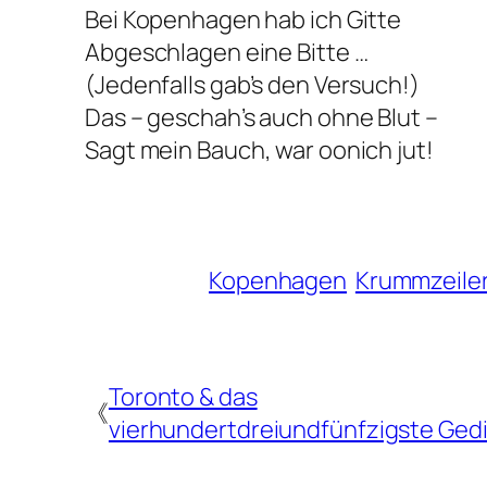
Bei Kopenhagen hab ich Gitte
Abgeschlagen eine Bitte …
(Jedenfalls gab’s den Versuch!)
Das – geschah’s auch ohne Blut –
Sagt mein Bauch, war oonich jut!
Kopenhagen
Krummzeile
Toronto & das
《
vierhundertdreiundfünfzigste Ged