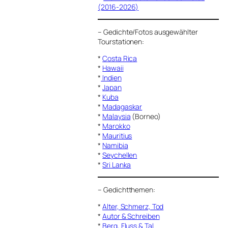
(2016-2026)
–
Gedichte/Fotos ausgewählter
Tourstationen:
*
Costa Rica
*
Hawaii
*
Indien
*
Japan
*
Kuba
*
Madagaskar
*
Malaysia
(Borneo)
*
Marokko
*
Mauritius
*
Namibia
*
Seychellen
*
Sri Lanka
–
Gedichtthemen
:
*
Alter, Schmerz, Tod
*
Autor & Schreiben
*
Berg, Fluss & Tal