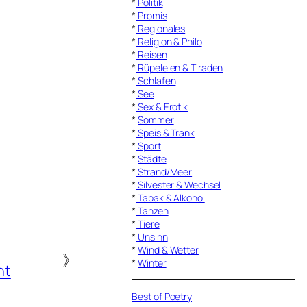
*
Politik
*
Promis
*
Regionales
*
Religion & Philo
*
Reisen
*
Rüpeleien & Tiraden
*
Schlafen
*
See
*
Sex & Erotik
*
Sommer
*
Speis & Trank
*
Sport
*
Städte
*
Strand/Meer
*
Silvester & Wechsel
*
Tabak & Alkohol
*
Tanzen
*
Tiere
*
Unsinn
*
Wind & Wetter
》
*
Winter
ht
Best of Poetry