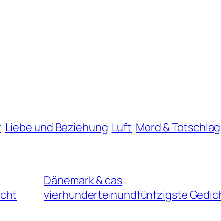
r
Liebe und Beziehung
Luft
Mord & Totschlag
Dänemark & das
icht
vierhunderteinundfünfzigste Gedic