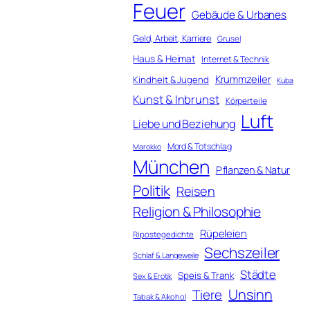
Feuer
Gebäude & Urbanes
Geld, Arbeit, Karriere
Grusel
Haus & Heimat
Internet & Technik
Krummzeiler
Kindheit & Jugend
Kuba
Kunst & Inbrunst
Körperteile
Luft
Liebe und Beziehung
Mord & Totschlag
Marokko
München
Pflanzen & Natur
Politik
Reisen
Religion & Philosophie
Rüpeleien
Ripostegedichte
Sechszeiler
Schlaf & Langeweile
Städte
Speis & Trank
Sex & Erotik
Unsinn
Tiere
Tabak & Alkohol