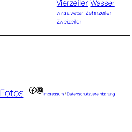
Vierzeiler
Wasser
Zehnzeiler
Wind & Wetter
Zweizeiler
Facebook
Instagram
 Fotos
Impressum
/
Datenschutzvereinbarung