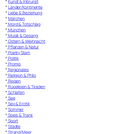
*
Kunst & Inbrunst
*
Länder/Kontinente
*
Liebe & Beziehung
*
Märchen
*
Mord & Totschlag
*
München
*
Musik & Gesang
*
Ostern & Weihnacht
*
Pflanzen & Natur
*
Poetry Slam
*
Politik
*
Promis
*
Regionales
*
Religion & Philo
*
Reisen
*
Rüpeleien & Tiraden
*
Schlafen
*
See
*
Sex & Erotik
*
Sommer
*
Speis & Trank
*
Sport
*
Städte
*
Strand/Meer