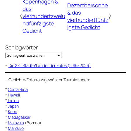
Kopenhagen &
Dezembersonne
das
& das
《
vierhundertzweiu
》
vierhundertfünfz
ndfünfzigste
igste Gedicht
Gedicht
Schlagwörter
–
Die 272 Städte/Länder der Fotos (2016-2026)
–
Gedichte/Fotos ausgewählter Tourstationen:
*
Costa Rica
*
Hawaii
*
Indien
*
Japan
*
Kuba
*
Madagaskar
*
Malaysia
(Borneo)
*
Marokko