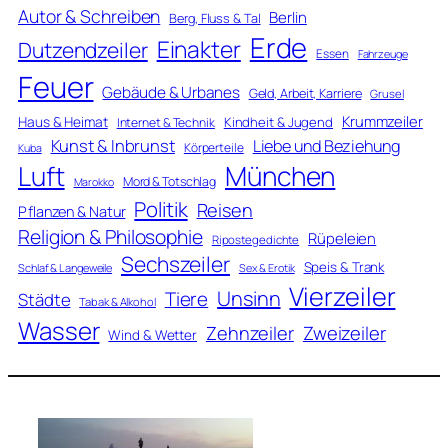
Autor & Schreiben
Berlin
Berg, Fluss & Tal
Erde
Einakter
Dutzendzeiler
Essen
Fahrzeuge
Feuer
Gebäude & Urbanes
Geld, Arbeit, Karriere
Grusel
Krummzeiler
Haus & Heimat
Kindheit & Jugend
Internet & Technik
Kunst & Inbrunst
Liebe und Beziehung
Körperteile
Kuba
Luft
München
Mord & Totschlag
Marokko
Politik
Reisen
Pflanzen & Natur
Religion & Philosophie
Rüpeleien
Ripostegedichte
Sechszeiler
Speis & Trank
Schlaf & Langeweile
Sex & Erotik
Vierzeiler
Unsinn
Tiere
Städte
Tabak & Alkohol
Wasser
Zweizeiler
Zehnzeiler
Wind & Wetter