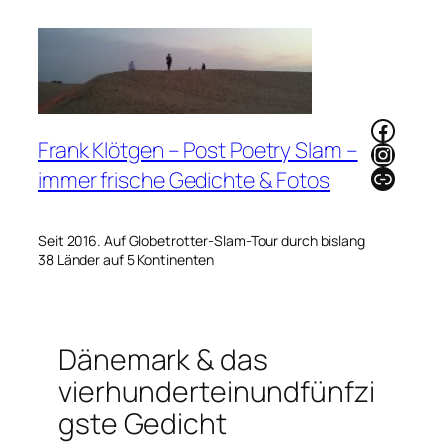
Zum
Inhalt
springen
Faceb
Frank Klötgen – Post Poetry Slam –
Instag
Link
immer frische Gedichte & Fotos
Seit 2016. Auf Globetrotter-Slam-Tour durch bislang
38 Länder auf 5 Kontinenten
Dänemark & das
vierhunderteinundfünfzi
gste Gedicht