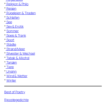
*
Religion & Philo
*
Reisen
*
Rüpeleien & Tiraden
*
Schlafen
*
See
*
Sex & Erotik
*
Sommer
*
Speis & Trank
*
Sport
*
Städte
*
Strand/Meer
*
Silvester & Wechsel
*
Tabak & Alkohol
*
Tanzen
*
Tiere
*
Unsinn
*
Wind & Wetter
*
Winter
Best of Poetry
Ripostegedichte