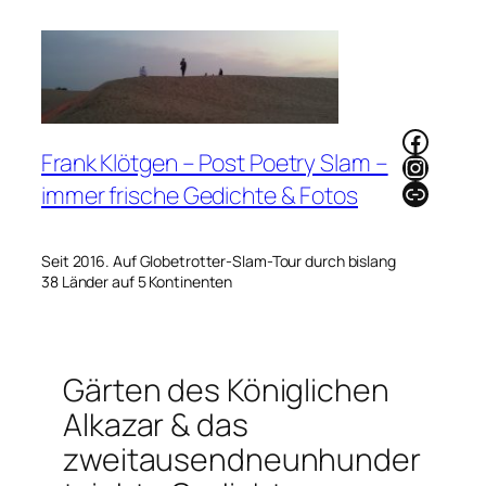
Zum
Inhalt
springen
Faceb
Frank Klötgen – Post Poetry Slam –
Instag
Link
immer frische Gedichte & Fotos
Seit 2016. Auf Globetrotter-Slam-Tour durch bislang
38 Länder auf 5 Kontinenten
Gärten des Königlichen
Alkazar & das
zweitausendneunhunder