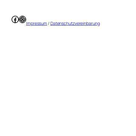
Facebook
Instagram
Impressum
/
Datenschutzvereinbarung