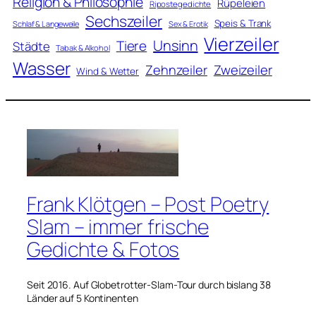
Religion & Philosophie
Rüpeleien
Ripostegedichte
Sechszeiler
Speis & Trank
Schlaf & Langeweile
Sex & Erotik
Vierzeiler
Unsinn
Tiere
Städte
Tabak & Alkohol
Wasser
Zweizeiler
Zehnzeiler
Wind & Wetter
Frank Klötgen – Post Poetry
Slam – immer frische
Gedichte & Fotos
Seit 2016. Auf Globetrotter-Slam-Tour durch bislang 38
Länder auf 5 Kontinenten