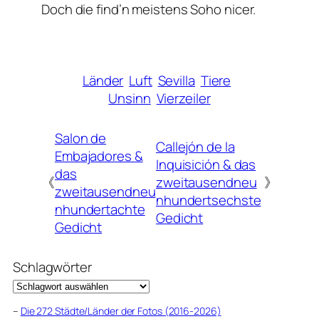
Doch die find’n meistens Soho nicer.
Länder
Luft
Sevilla
Tiere
Unsinn
Vierzeiler
Salon de
Callejón de la
Embajadores &
Inquisición & das
das
《
zweitausendneu
》
zweitausendneu
nhundertsechste
nhundertachte
Gedicht
Gedicht
Schlagwörter
–
Die 272 Städte/Länder der Fotos (2016-2026)