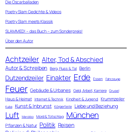
Die Oscarballaden
Poetry Slam Gedichte & Videos
Poetry Slam meets Klassik
SLAMMED! – das Buch – zum Sonderpreis!
Über den Autor
Achtzeiler
Alter, Tod & Abschied
Autor & Schreiben
Berlin
Berg, Fluss & Tal
Erde
Einakter
Dutzendzeiler
Essen
Fahrzeuge
Feuer
Gebäude & Urbanes
Geld, Arbeit, Karriere
Grusel
Krummzeiler
Haus & Heimat
Kindheit & Jugend
Internet & Technik
Kunst & Inbrunst
Liebe und Beziehung
Körperteile
Kuba
Luft
München
Mord & Totschlag
Marokko
Politik
Reisen
Pflanzen & Natur