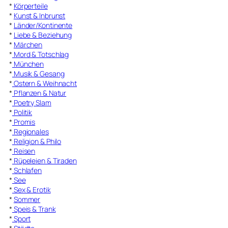
*
Körperteile
*
Kunst & Inbrunst
*
Länder/Kontinente
*
Liebe & Beziehung
*
Märchen
*
Mord & Totschlag
*
München
*
Musik & Gesang
*
Ostern & Weihnacht
*
Pflanzen & Natur
*
Poetry Slam
*
Politik
*
Promis
*
Regionales
*
Religion & Philo
*
Reisen
*
Rüpeleien & Tiraden
*
Schlafen
*
See
*
Sex & Erotik
*
Sommer
*
Speis & Trank
*
Sport