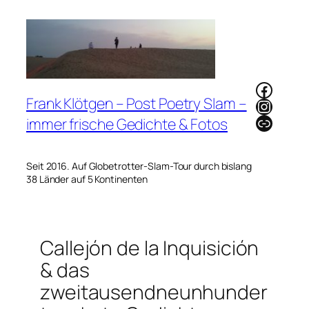
Zum
Inhalt
springen
Faceb
Frank Klötgen – Post Poetry Slam –
Instag
Link
immer frische Gedichte & Fotos
Seit 2016. Auf Globetrotter-Slam-Tour durch bislang
38 Länder auf 5 Kontinenten
Callejón de la Inquisición
& das
zweitausendneunhunder