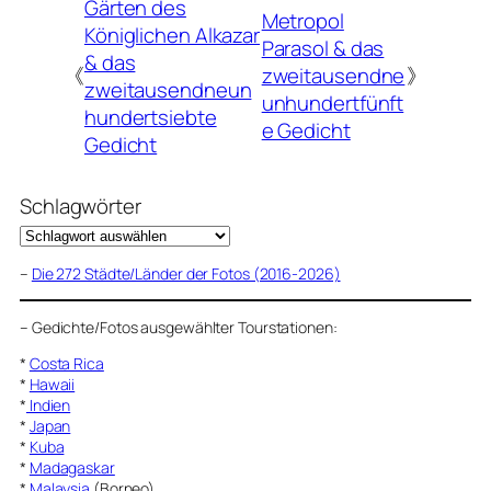
Gärten des
Metropol
Königlichen Alkazar
Parasol & das
& das
《
zweitausendne
》
zweitausendneun
unhundertfünft
hundertsiebte
e Gedicht
Gedicht
Schlagwörter
–
Die 272 Städte/Länder der Fotos (2016-2026)
–
Gedichte/Fotos ausgewählter Tourstationen:
*
Costa Rica
*
Hawaii
*
Indien
*
Japan
*
Kuba
*
Madagaskar
*
Malaysia
(Borneo)