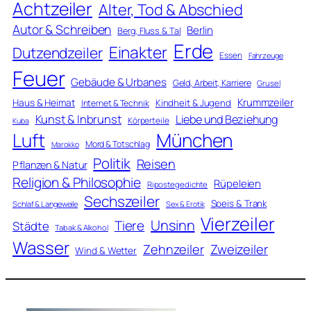
Achtzeiler
Alter, Tod & Abschied
Autor & Schreiben
Berlin
Berg, Fluss & Tal
Erde
Einakter
Dutzendzeiler
Essen
Fahrzeuge
Feuer
Gebäude & Urbanes
Geld, Arbeit, Karriere
Grusel
Krummzeiler
Haus & Heimat
Kindheit & Jugend
Internet & Technik
Kunst & Inbrunst
Liebe und Beziehung
Körperteile
Kuba
Luft
München
Mord & Totschlag
Marokko
Politik
Reisen
Pflanzen & Natur
Religion & Philosophie
Rüpeleien
Ripostegedichte
Sechszeiler
Speis & Trank
Schlaf & Langeweile
Sex & Erotik
Vierzeiler
Unsinn
Tiere
Städte
Tabak & Alkohol
Wasser
Zweizeiler
Zehnzeiler
Wind & Wetter