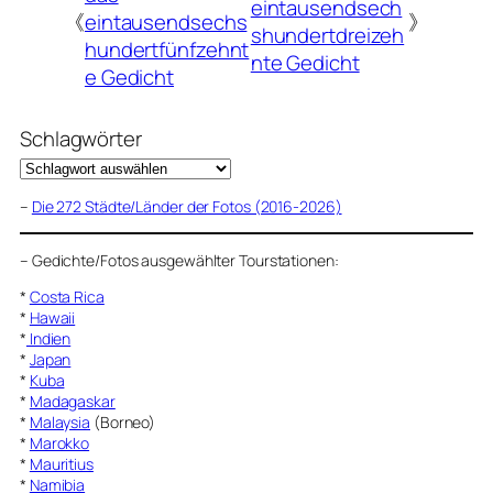
eintausendsech
《
eintausendsechs
》
shundertdreizeh
hundertfünfzehnt
nte Gedicht
e Gedicht
Schlagwörter
–
Die 272 Städte/Länder der Fotos (2016-2026)
–
Gedichte/Fotos ausgewählter Tourstationen:
*
Costa Rica
*
Hawaii
*
Indien
*
Japan
*
Kuba
*
Madagaskar
*
Malaysia
(Borneo)
*
Marokko
*
Mauritius
*
Namibia