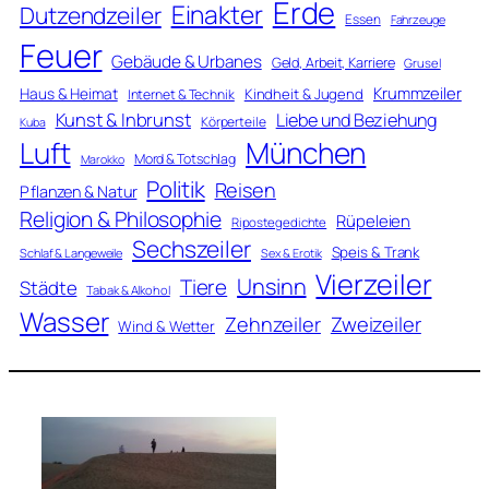
Erde
Einakter
Dutzendzeiler
Essen
Fahrzeuge
Feuer
Gebäude & Urbanes
Geld, Arbeit, Karriere
Grusel
Krummzeiler
Haus & Heimat
Kindheit & Jugend
Internet & Technik
Kunst & Inbrunst
Liebe und Beziehung
Körperteile
Kuba
Luft
München
Mord & Totschlag
Marokko
Politik
Reisen
Pflanzen & Natur
Religion & Philosophie
Rüpeleien
Ripostegedichte
Sechszeiler
Speis & Trank
Schlaf & Langeweile
Sex & Erotik
Vierzeiler
Unsinn
Tiere
Städte
Tabak & Alkohol
Wasser
Zweizeiler
Zehnzeiler
Wind & Wetter