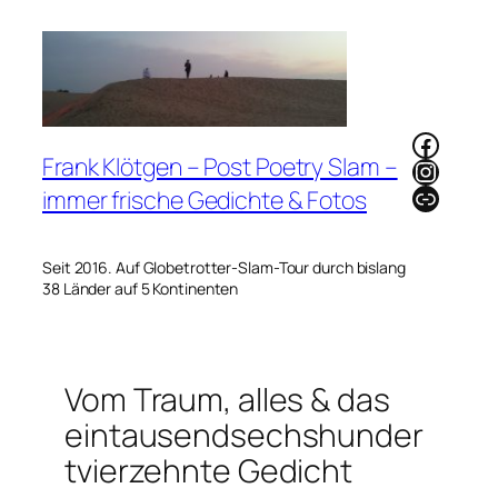
Zum
Inhalt
springen
Faceb
Frank Klötgen – Post Poetry Slam –
Instag
Link
immer frische Gedichte & Fotos
Seit 2016. Auf Globetrotter-Slam-Tour durch bislang
38 Länder auf 5 Kontinenten
Vom Traum, alles & das
eintausendsechshunder
tvierzehnte Gedicht