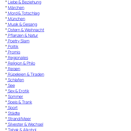
*
Liebe & Beziehung
*
Märchen
*
Mord & Totschlag
*
München
*
Musik & Gesang
*
Ostern & Weihnacht
*
Pflanzen & Natur
*
Poetry Slam
*
Politik
*
Promis
*
Regionales
*
Religion & Philo
*
Reisen
*
Rüpeleien & Tiraden
*
Schlafen
*
See
*
Sex & Erotik
*
Sommer
*
Speis & Trank
*
Sport
*
Städte
*
Strand/Meer
*
Silvester & Wechsel
*
Tabak & Alkohol