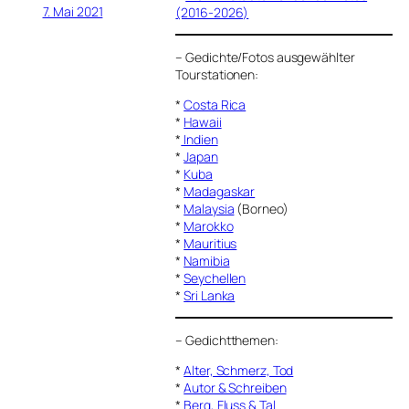
7. Mai 2021
(2016-2026)
–
Gedichte/Fotos ausgewählter
Tourstationen:
*
Costa Rica
*
Hawaii
*
Indien
*
Japan
*
Kuba
*
Madagaskar
*
Malaysia
(Borneo)
*
Marokko
*
Mauritius
*
Namibia
*
Seychellen
*
Sri Lanka
–
Gedichtthemen
:
*
Alter, Schmerz, Tod
*
Autor & Schreiben
*
Berg, Fluss & Tal