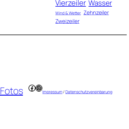
Vierzeiler
Wasser
Zehnzeiler
Wind & Wetter
Zweizeiler
Facebook
Instagram
 Fotos
Impressum
/
Datenschutzvereinbarung