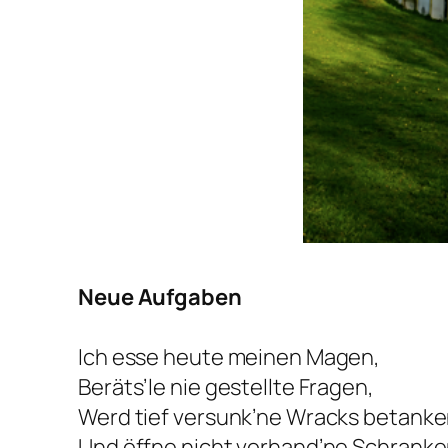
Neue Aufgaben
Ich esse heute meinen Magen,
Beräts’le nie gestellte Fragen,
Werd tief versunk’ne Wracks betank
Und öffne nicht vorhand’ne Schranke