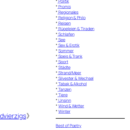
*
Politik
*
Promis
*
Regionales
*
Religion & Philo
*
Reisen
*
Rüpeleien & Tiraden
*
Schlafen
*
See
*
Sex & Erotik
*
Sommer
*
Speis & Trank
*
Sport
*
Städte
*
Strand/Meer
*
Silvester & Wechsel
*
Tabak & Alkohol
*
Tanzen
*
Tiere
*
Unsinn
*
Wind & Wetter
*
Winter
dvierzigs
》
Best of Poetry