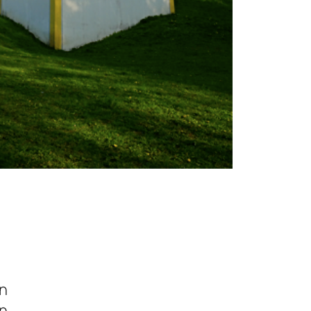
en
n.