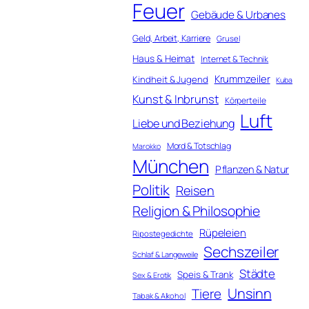
Feuer
Gebäude & Urbanes
Geld, Arbeit, Karriere
Grusel
Haus & Heimat
Internet & Technik
Krummzeiler
Kindheit & Jugend
Kuba
Kunst & Inbrunst
Körperteile
Luft
Liebe und Beziehung
Mord & Totschlag
Marokko
München
Pflanzen & Natur
Politik
Reisen
Religion & Philosophie
Rüpeleien
Ripostegedichte
Sechszeiler
Schlaf & Langeweile
Städte
Speis & Trank
Sex & Erotik
Unsinn
Tiere
Tabak & Alkohol