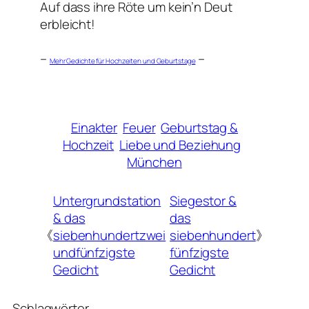
Auf dass ihre Röte um kein’n Deut
erbleicht!
–
–
Mehr Gedichte für Hochzeiten und Geburtstage
Einakter
Feuer
Geburtstag &
Hochzeit
Liebe und Beziehung
München
Untergrundstation
Siegestor &
& das
das
《
siebenhundertzwei
siebenhundert
》
undfünfzigste
fünfzigste
Gedicht
Gedicht
Schlagwörter