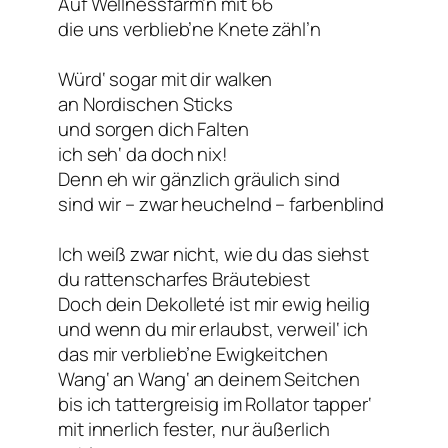
Auf Wellnessfarm’n mit 66
die uns verblieb’ne Knete zähl’n
Würd‘ sogar mit dir walken
an Nordischen Sticks
und sorgen dich Falten
ich seh‘ da doch nix!
Denn eh wir gänzlich gräulich sind
sind wir – zwar heuchelnd – farbenblind
Ich weiß zwar nicht, wie du das siehst
du rattenscharfes Bräutebiest
Doch dein Dekolleté ist mir ewig heilig
und wenn du mir erlaubst, verweil‘ ich
das mir verblieb’ne Ewigkeitchen
Wang‘ an Wang‘ an deinem Seitchen
bis ich tattergreisig im Rollator tapper‘
mit innerlich fester, nur äußerlich