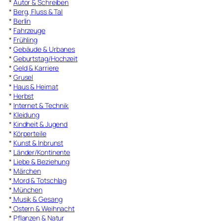
*
Autor & Schreiben
*
Berg, Fluss & Tal
*
Berlin
*
Fahrzeuge
*
Frühling
*
Gebäude & Urbanes
*
Geburtstag/Hochzeit
*
Geld & Karriere
*
Grusel
*
Haus & Heimat
*
Herbst
*
Internet & Technik
*
Kleidung
*
Kindheit & Jugend
*
Körperteile
*
Kunst & Inbrunst
*
Länder/Kontinente
*
Liebe & Beziehung
*
Märchen
*
Mord & Totschlag
*
München
*
Musik & Gesang
*
Ostern & Weihnacht
*
Pflanzen & Natur