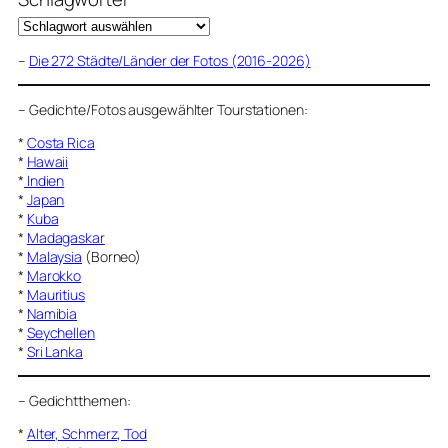
–
Die 272 Städte/Länder der Fotos (2016-2026)
–
Gedichte/Fotos ausgewählter Tourstationen:
*
Costa Rica
*
Hawaii
*
Indien
*
Japan
*
Kuba
*
Madagaskar
*
Malaysia
(Borneo)
*
Marokko
*
Mauritius
*
Namibia
*
Seychellen
*
Sri Lanka
–
Gedichtthemen
:
*
Alter, Schmerz, Tod