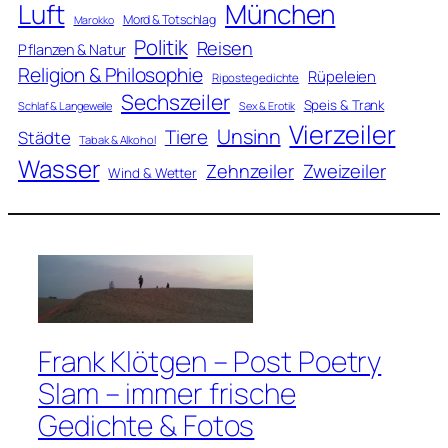
Luft
München
Mord & Totschlag
Marokko
Politik
Reisen
Pflanzen & Natur
Religion & Philosophie
Rüpeleien
Ripostegedichte
Sechszeiler
Speis & Trank
Schlaf & Langeweile
Sex & Erotik
Vierzeiler
Unsinn
Tiere
Städte
Tabak & Alkohol
Wasser
Zweizeiler
Zehnzeiler
Wind & Wetter
Frank Klötgen – Post Poetry
Slam – immer frische
Gedichte & Fotos