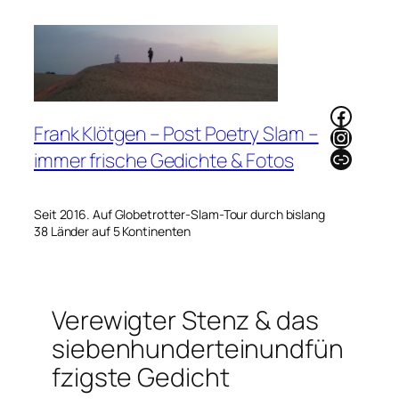
Zum
Inhalt
springen
Faceb
Frank Klötgen – Post Poetry Slam –
Instag
Link
immer frische Gedichte & Fotos
Seit 2016. Auf Globetrotter-Slam-Tour durch bislang
38 Länder auf 5 Kontinenten
Verewigter Stenz & das
siebenhunderteinundfün
fzigste Gedicht