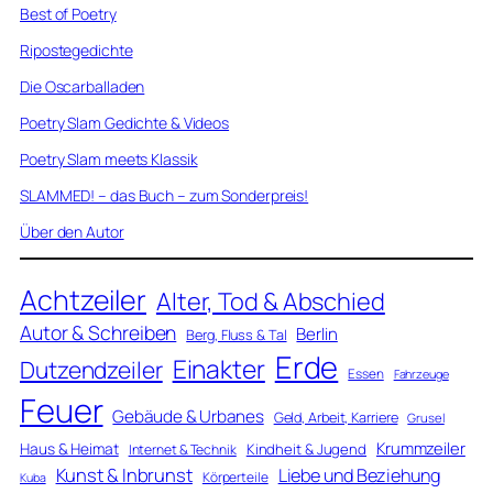
Best of Poetry
Ripostegedichte
Die Oscarballaden
Poetry Slam Gedichte & Videos
Poetry Slam meets Klassik
SLAMMED! – das Buch – zum Sonderpreis!
Über den Autor
Achtzeiler
Alter, Tod & Abschied
Autor & Schreiben
Berlin
Berg, Fluss & Tal
Erde
Einakter
Dutzendzeiler
Essen
Fahrzeuge
Feuer
Gebäude & Urbanes
Geld, Arbeit, Karriere
Grusel
Krummzeiler
Haus & Heimat
Kindheit & Jugend
Internet & Technik
Kunst & Inbrunst
Liebe und Beziehung
Körperteile
Kuba