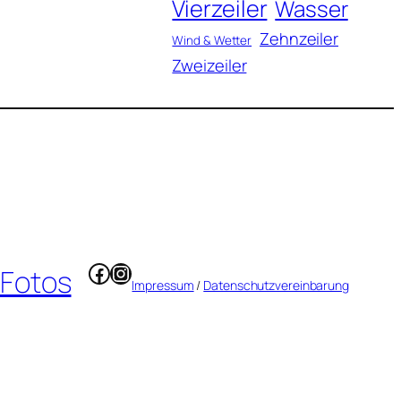
Vierzeiler
Wasser
Zehnzeiler
Wind & Wetter
Zweizeiler
Facebook
Instagram
 Fotos
Impressum
/
Datenschutzvereinbarung