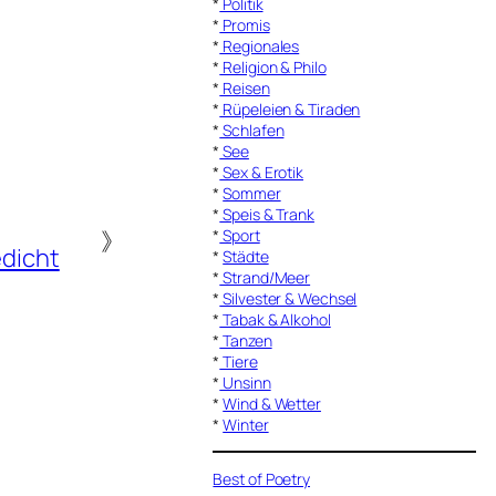
*
Politik
*
Promis
*
Regionales
*
Religion & Philo
*
Reisen
*
Rüpeleien & Tiraden
*
Schlafen
*
See
*
Sex & Erotik
*
Sommer
*
Speis & Trank
》
*
Sport
dicht
*
Städte
*
Strand/Meer
*
Silvester & Wechsel
*
Tabak & Alkohol
*
Tanzen
*
Tiere
*
Unsinn
*
Wind & Wetter
*
Winter
Best of Poetry