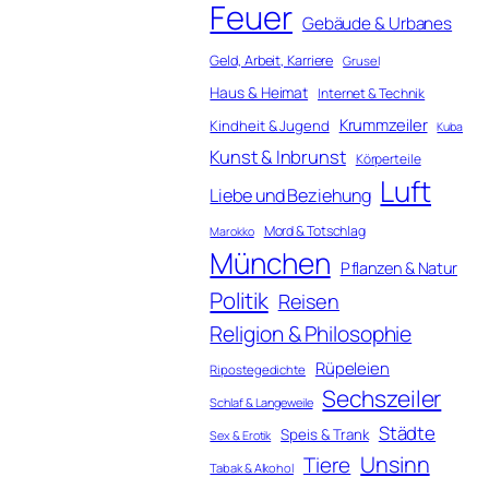
Feuer
Gebäude & Urbanes
Geld, Arbeit, Karriere
Grusel
Haus & Heimat
Internet & Technik
Krummzeiler
Kindheit & Jugend
Kuba
Kunst & Inbrunst
Körperteile
Luft
Liebe und Beziehung
Mord & Totschlag
Marokko
München
Pflanzen & Natur
Politik
Reisen
Religion & Philosophie
Rüpeleien
Ripostegedichte
Sechszeiler
Schlaf & Langeweile
Städte
Speis & Trank
Sex & Erotik
Unsinn
Tiere
Tabak & Alkohol