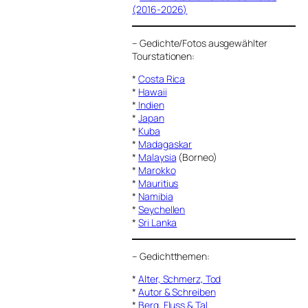
(2016-2026)
–
Gedichte/Fotos ausgewählter
Tourstationen:
*
Costa Rica
*
Hawaii
*
Indien
*
Japan
*
Kuba
*
Madagaskar
*
Malaysia
(Borneo)
*
Marokko
*
Mauritius
*
Namibia
*
Seychellen
*
Sri Lanka
–
Gedichtthemen
:
*
Alter, Schmerz, Tod
*
Autor & Schreiben
*
Berg, Fluss & Tal