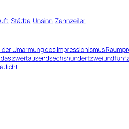
uft
Städte
Unsinn
Zehnzeiler
n der Umarmung des Impressionismus Raumpr
 das zweitausendsechshundertzweiundfünfz
edicht