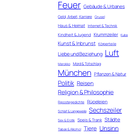
Feuer
Gebäude & Urbanes
Geld, Arbeit, Karriere
Grusel
Haus & Heimat
Internet & Technik
Krummzeiler
Kindheit & Jugend
Kuba
Kunst & Inbrunst
Körperteile
Luft
Liebe und Beziehung
Mord & Totschlag
Marokko
München
Pflanzen & Natur
Politik
Reisen
Religion & Philosophie
Rüpeleien
Ripostegedichte
Sechszeiler
Schlaf & Langeweile
Städte
Speis & Trank
Sex & Erotik
Unsinn
Tiere
Tabak & Alkohol