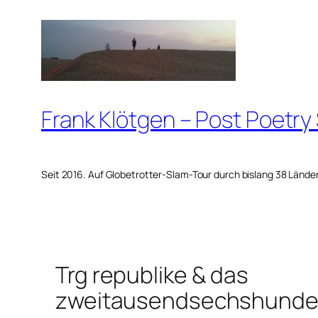
Zum
Inhalt
springen
Frank Klötgen – Post Poetry
Seit 2016. Auf Globetrotter-Slam-Tour durch bislang 38 Lände
Trg republike & das
zweitausendsechshunder