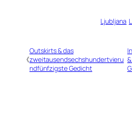
Ljubljana
L
Outskirts & das
I
《
zweitausendsechshundertvieru
&
ndfünfzigste Gedicht
G