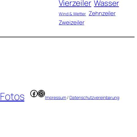
Vierzeiler
Wasser
Zehnzeiler
Wind & Wetter
Zweizeiler
Facebook
Instagram
 Fotos
Impressum
/
Datenschutzvereinbarung