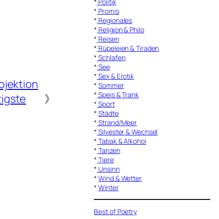
*
Politik
*
Promis
*
Regionales
*
Religion & Philo
*
Reisen
*
Rüpeleien & Tiraden
*
Schlafen
*
See
*
Sex & Erotik
ojektion
*
Sommer
*
Speis & Trank
igste
》
*
Sport
*
Städte
*
Strand/Meer
*
Silvester & Wechsel
*
Tabak & Alkohol
*
Tanzen
*
Tiere
*
Unsinn
*
Wind & Wetter
*
Winter
Best of Poetry