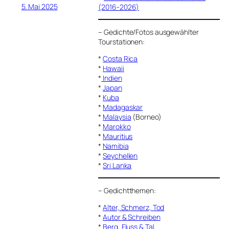
5. Mai 2025
(2016-2026)
–
Gedichte/Fotos ausgewählter
Tourstationen:
*
Costa Rica
*
Hawaii
*
Indien
*
Japan
*
Kuba
*
Madagaskar
*
Malaysia
(Borneo)
*
Marokko
*
Mauritius
*
Namibia
*
Seychellen
*
Sri Lanka
–
Gedichtthemen
:
*
Alter, Schmerz, Tod
*
Autor & Schreiben
*
Berg, Fluss & Tal