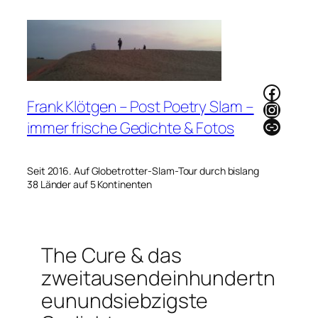
Zum
Inhalt
springen
Faceb
Frank Klötgen – Post Poetry Slam –
Instag
Link
immer frische Gedichte & Fotos
Seit 2016. Auf Globetrotter-Slam-Tour durch bislang
38 Länder auf 5 Kontinenten
The Cure & das
zweitausendeinhundertn
eunundsiebzigste