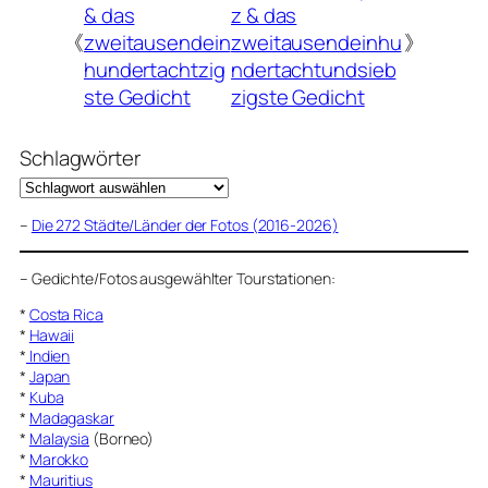
& das
z & das
《
zweitausendein
zweitausendeinhu
》
hundertachtzig
ndertachtundsieb
ste Gedicht
zigste Gedicht
Schlagwörter
–
Die 272 Städte/Länder der Fotos (2016-2026)
–
Gedichte/Fotos ausgewählter Tourstationen:
*
Costa Rica
*
Hawaii
*
Indien
*
Japan
*
Kuba
*
Madagaskar
*
Malaysia
(Borneo)
*
Marokko
*
Mauritius