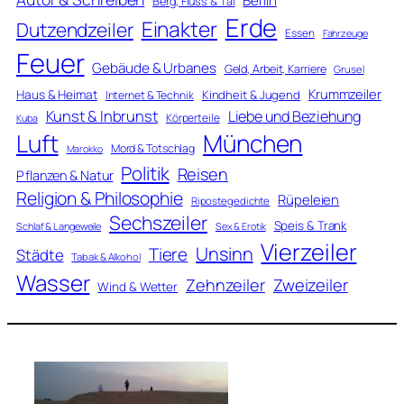
Berlin
Berg, Fluss & Tal
Erde
Einakter
Dutzendzeiler
Essen
Fahrzeuge
Feuer
Gebäude & Urbanes
Geld, Arbeit, Karriere
Grusel
Krummzeiler
Haus & Heimat
Kindheit & Jugend
Internet & Technik
Kunst & Inbrunst
Liebe und Beziehung
Körperteile
Kuba
Luft
München
Mord & Totschlag
Marokko
Politik
Reisen
Pflanzen & Natur
Religion & Philosophie
Rüpeleien
Ripostegedichte
Sechszeiler
Speis & Trank
Schlaf & Langeweile
Sex & Erotik
Vierzeiler
Unsinn
Tiere
Städte
Tabak & Alkohol
Wasser
Zweizeiler
Zehnzeiler
Wind & Wetter