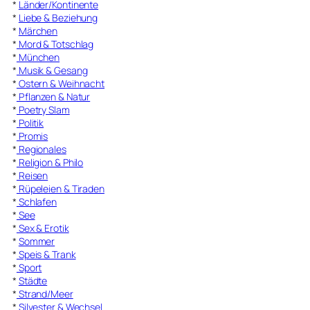
*
Länder/Kontinente
*
Liebe & Beziehung
*
Märchen
*
Mord & Totschlag
*
München
*
Musik & Gesang
*
Ostern & Weihnacht
*
Pflanzen & Natur
*
Poetry Slam
*
Politik
*
Promis
*
Regionales
*
Religion & Philo
*
Reisen
*
Rüpeleien & Tiraden
*
Schlafen
*
See
*
Sex & Erotik
*
Sommer
*
Speis & Trank
*
Sport
*
Städte
*
Strand/Meer
*
Silvester & Wechsel