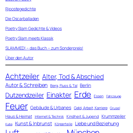
Ripostegedichte
Die Oscarballaden
Poetry Slam Gedichte & Videos
Poetry Slam meets Klassik
SLAMMED! – das Buch – zum Sonderpreis!
Über den Autor
Achtzeiler
Alter, Tod & Abschied
Autor & Schreiben
Berlin
Berg, Fluss & Tal
Erde
Einakter
Dutzendzeiler
Essen
Fahrzeuge
Feuer
Gebäude & Urbanes
Geld, Arbeit, Karriere
Grusel
Krummzeiler
Haus & Heimat
Kindheit & Jugend
Internet & Technik
Kunst & Inbrunst
Liebe und Beziehung
Körperteile
Kuba
Luft
München