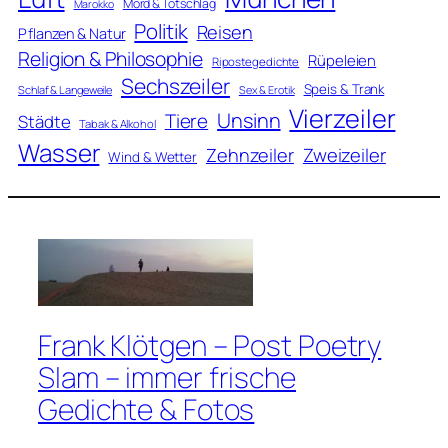
Mord & Totschlag
Marokko
Politik
Reisen
Pflanzen & Natur
Religion & Philosophie
Rüpeleien
Ripostegedichte
Sechszeiler
Speis & Trank
Schlaf & Langeweile
Sex & Erotik
Vierzeiler
Unsinn
Tiere
Städte
Tabak & Alkohol
Wasser
Zweizeiler
Zehnzeiler
Wind & Wetter
Frank Klötgen – Post Poetry
Slam – immer frische
Gedichte & Fotos