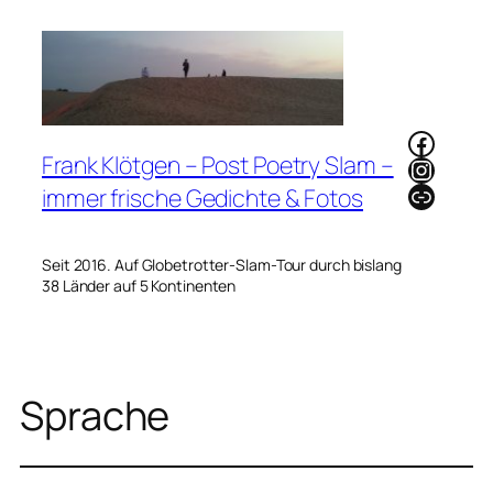
Zum
Inhalt
springen
Faceb
Frank Klötgen – Post Poetry Slam –
Instag
Link
immer frische Gedichte & Fotos
Seit 2016. Auf Globetrotter-Slam-Tour durch bislang
38 Länder auf 5 Kontinenten
Sprache