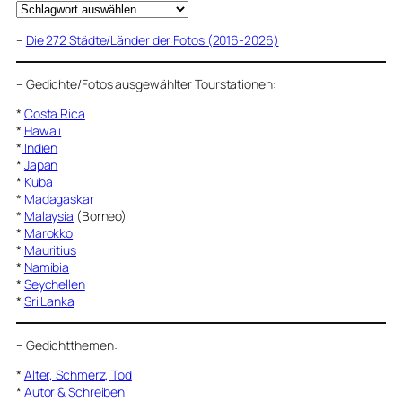
–
Die 272 Städte/Länder der Fotos (2016-2026)
–
Gedichte/Fotos ausgewählter Tourstationen:
*
Costa Rica
*
Hawaii
*
Indien
*
Japan
*
Kuba
*
Madagaskar
*
Malaysia
(Borneo)
*
Marokko
*
Mauritius
*
Namibia
*
Seychellen
*
Sri Lanka
–
Gedichtthemen
:
*
Alter, Schmerz, Tod
*
Autor & Schreiben