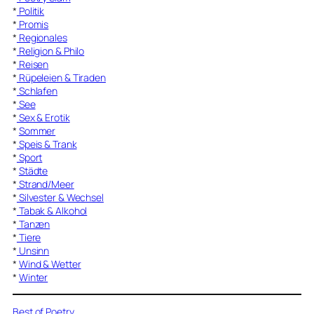
*
Politik
*
Promis
*
Regionales
*
Religion & Philo
*
Reisen
*
Rüpeleien & Tiraden
*
Schlafen
*
See
*
Sex & Erotik
*
Sommer
*
Speis & Trank
*
Sport
*
Städte
*
Strand/Meer
*
Silvester & Wechsel
*
Tabak & Alkohol
*
Tanzen
*
Tiere
*
Unsinn
*
Wind & Wetter
*
Winter
Best of Poetry