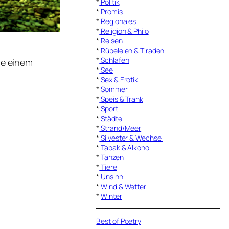
*
Politik
*
Promis
*
Regionales
*
Religion & Philo
*
Reisen
*
Rüpeleien & Tiraden
*
Schlafen
je einem
*
See
*
Sex & Erotik
*
Sommer
*
Speis & Trank
*
Sport
*
Städte
*
Strand/Meer
*
Silvester & Wechsel
*
Tabak & Alkohol
*
Tanzen
*
Tiere
*
Unsinn
*
Wind & Wetter
*
Winter
Best of Poetry