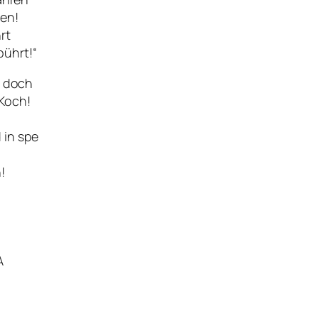
ren!
rt
bührt!“
d doch
 Koch!
 in spe
!
A