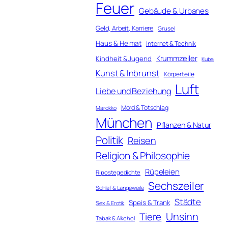
Feuer
Gebäude & Urbanes
Geld, Arbeit, Karriere
Grusel
Haus & Heimat
Internet & Technik
Krummzeiler
Kindheit & Jugend
Kuba
Kunst & Inbrunst
Körperteile
Luft
Liebe und Beziehung
Mord & Totschlag
Marokko
München
Pflanzen & Natur
Politik
Reisen
Religion & Philosophie
Rüpeleien
Ripostegedichte
Sechszeiler
Schlaf & Langeweile
Städte
Speis & Trank
Sex & Erotik
Unsinn
Tiere
Tabak & Alkohol