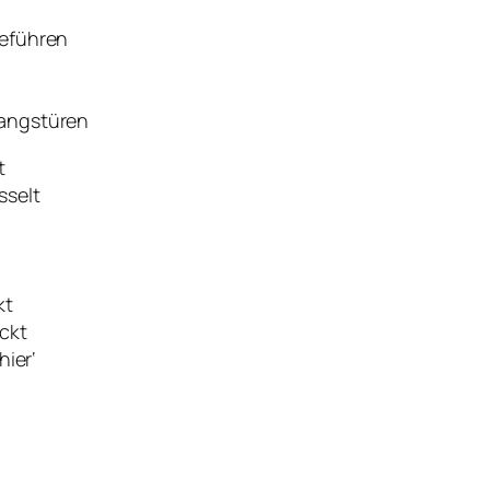
beführen
gangstüren
t
sselt
kt
ckt
hier‘