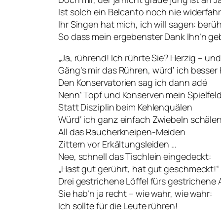
Ist solch ein Belcanto noch nie widerfah
Ihr Singen hat mich, ich will sagen: berüh
So dass mein ergebenster Dank Ihn’n ge
„Ja, rührend! Ich rührte Sie? Herzig – un
Gäng’s mir das Rühren, würd‘ ich besser
Den Konservatorien sag ich dann adé
Nenn‘ Topf und Konserven mein Spielfeld
Statt Disziplin beim Kehlenquälen
Würd‘ ich ganz einfach Zwiebeln schälen
All das Raucherkneipen-Meiden
Zittern vor Erkältungsleiden …
Nee, schnell das Tischlein eingedeckt:
„Hast gut gerührt, hat gut geschmeckt!“
Drei gestrichene Löffel fürs gestrichene 
Sie hab’n ja recht – wie wahr, wie wahr:
Ich sollte für die Leute rühren!