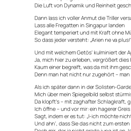
Die Luft von Dynamik und Reinheit gesc
Dann lass ich voller Anmut die Triller ve
Lass alle Fregatten in Singapur landen
Elegant temperiert und mit Kraft ohne M
So dass jeder versteht: „Arien ne va plus!
Und mit welchem Getös‘ kulminiert der A
Ja, mich hier zu erleben, vergrößert dies
Kaum einer begreift, was da mit ihm ges
Denn man hat nicht nur zugehört – man 
Als ich später dann in der Solisten-Gard
Mich über mein Spiegelbild selbst stürm
Da klopft’s – mit zaghafter Schlagkraft, g
Ich öffne – und vor mir: ein hagerer Greis
Sagt, indem er es tut: „I-ich möchte nich
Und ahn‘, dass Sie das nicht zum ersten
Doch mir, der ja nicht grade jung ist an 