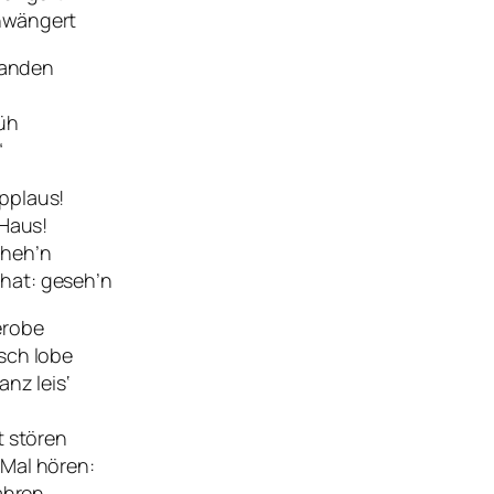
hwängert
rsanden
üh
“
pplaus!
 Haus!
cheh’n
hat: geseh’n
erobe
isch lobe
anz leis‘
t stören
 Mal hören:
Jahren