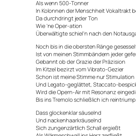
Als wenn 500-Tonner
In Kolonnen der Menschheit Vokaltrakt 
Da durchdringt jeder Ton
Wie ’ne Oper-ation
Überwältigte schiel’n nach den Notaus
Noch bis in die obersten Ränge gesessel
Ist von meinen Stimmbändern jeder gefe
Gebannt ob der Grazie der Präzision
Im Kitzel bezirzt vom Vibrato-Gezier
Schon ist meine Stimme nur Stimulation
Und Legato-geglättet, Staccato-bespic
Wird die Opern-Air mit Resonanz eingedi
Bis ins Tremolo schließlich ich reintriump
Dass glockenklar säuselnd
Und nackenhaarkräuselnd
Sich zungenzärtlich Schall ergießt
Als Wärmeschwall ins Herz zerfließt