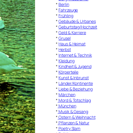
*
Berlin
*
Fahrzeuge
*
Frühling
*
Gebäude & Urbanes
*
Geburtstag/Hochzeit
*
Geld & Karriere
*
Grusel
*
Haus & Heimat
*
Herbst
*
Internet & Technik
*
Kleidung
*
Kindheit & Jugend
*
Körperteile
*
Kunst & Inbrunst
*
Länder/Kontinente
*
Liebe & Beziehung
*
Märchen
*
Mord & Totschlag
*
München
*
Musik & Gesang
*
Ostern & Weihnacht
*
Pflanzen & Natur
*
Poetry Slam