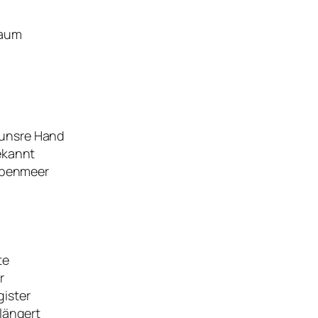
haum
 unsre Hand
ekannt
arbenmeer
te
r
gister
rlängert