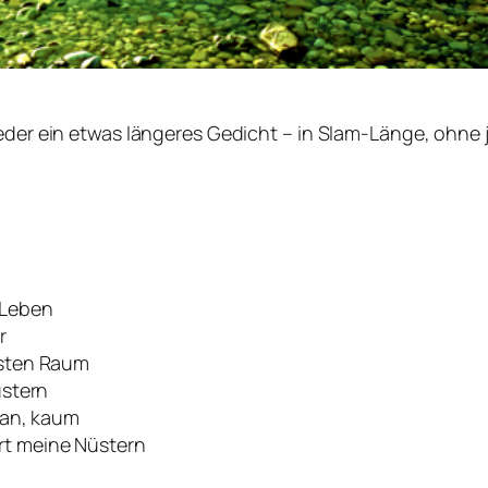
der ein etwas längeres Gedicht – in Slam-Länge, ohne 
 Leben
r
nsten Raum
üstern
 an, kaum
rt meine Nüstern