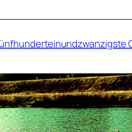
ünfhunderteinundzwanzigste 