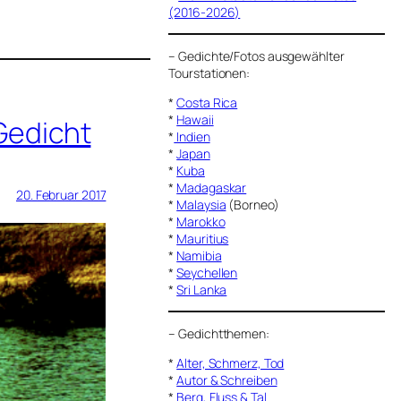
(2016-2026)
–
Gedichte/Fotos ausgewählter
Tourstationen:
*
Costa Rica
*
Hawaii
Gedicht
*
Indien
*
Japan
*
Kuba
*
Madagaskar
20. Februar 2017
*
Malaysia
(Borneo)
*
Marokko
*
Mauritius
*
Namibia
*
Seychellen
*
Sri Lanka
–
Gedichtthemen
:
*
Alter, Schmerz, Tod
*
Autor & Schreiben
*
Berg, Fluss & Tal