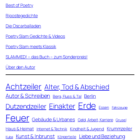
Best of Poetry
Ripostegedichte
Die Oscarballaden
Poetry Slam Gedichte & Videos
Poetry Slam meets Klassik
SLAMMED! – das Buch – zum Sonderpreis!
Über den Autor
Achtzeiler
Alter, Tod & Abschied
Autor & Schreiben
Berlin
Berg, Fluss & Tal
Erde
Einakter
Dutzendzeiler
Essen
Fahrzeuge
Feuer
Gebäude & Urbanes
Geld, Arbeit, Karriere
Grusel
Krummzeiler
Haus & Heimat
Kindheit & Jugend
Internet & Technik
Kunst & Inbrunst
Liebe und Beziehung
Körperteile
Kuba