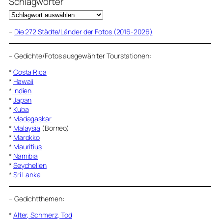
Schlagwörter
–
Die 272 Städte/Länder der Fotos (2016-2026)
–
Gedichte/Fotos ausgewählter Tourstationen:
*
Costa Rica
*
Hawaii
*
Indien
*
Japan
*
Kuba
*
Madagaskar
*
Malaysia
(Borneo)
*
Marokko
*
Mauritius
*
Namibia
*
Seychellen
*
Sri Lanka
–
Gedichtthemen
:
*
Alter, Schmerz, Tod