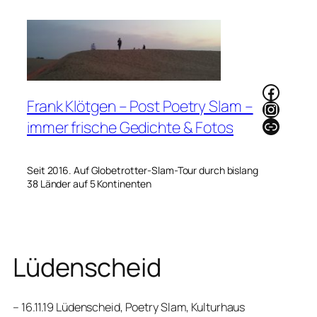
Zum
Inhalt
springen
Faceb
Frank Klötgen – Post Poetry Slam –
Instag
Link
immer frische Gedichte & Fotos
Seit 2016. Auf Globetrotter-Slam-Tour durch bislang
38 Länder auf 5 Kontinenten
Lüdenscheid
– 16.11.19 Lüdenscheid, Poetry Slam, Kulturhaus