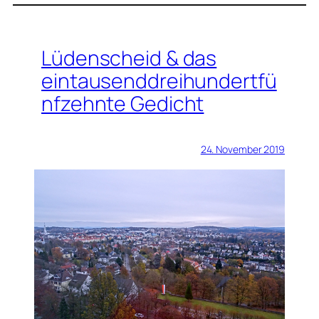
Lüdenscheid & das
eintausenddreihundertfü
nfzehnte Gedicht
24. November 2019