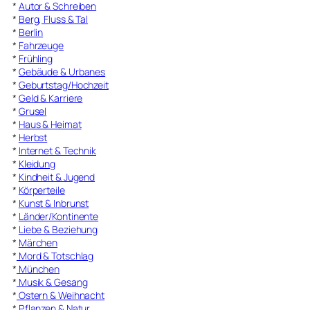
*
Autor & Schreiben
*
Berg, Fluss & Tal
*
Berlin
*
Fahrzeuge
*
Frühling
*
Gebäude & Urbanes
*
Geburtstag/Hochzeit
*
Geld & Karriere
*
Grusel
*
Haus & Heimat
*
Herbst
*
Internet & Technik
*
Kleidung
*
Kindheit & Jugend
*
Körperteile
*
Kunst & Inbrunst
*
Länder/Kontinente
*
Liebe & Beziehung
*
Märchen
*
Mord & Totschlag
*
München
*
Musik & Gesang
*
Ostern & Weihnacht
*
Pflanzen & Natur