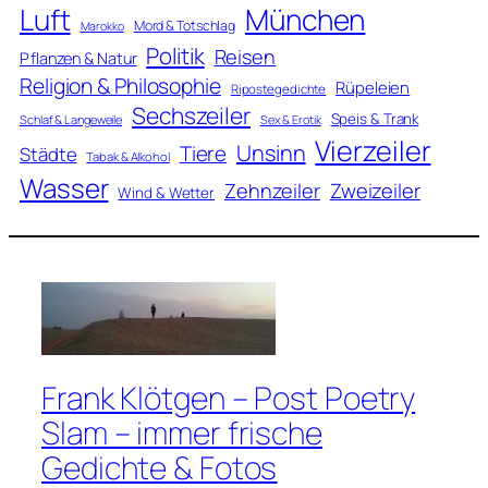
Luft
München
Mord & Totschlag
Marokko
Politik
Reisen
Pflanzen & Natur
Religion & Philosophie
Rüpeleien
Ripostegedichte
Sechszeiler
Speis & Trank
Schlaf & Langeweile
Sex & Erotik
Vierzeiler
Unsinn
Tiere
Städte
Tabak & Alkohol
Wasser
Zweizeiler
Zehnzeiler
Wind & Wetter
Frank Klötgen – Post Poetry
Slam – immer frische
Gedichte & Fotos