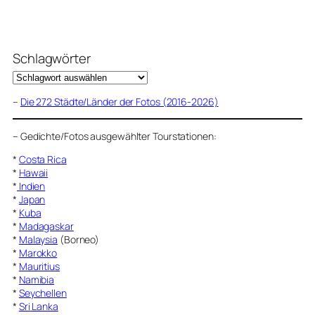
Schlagwörter
–
Die 272 Städte/Länder der Fotos (2016-2026)
–
Gedichte/Fotos ausgewählter Tourstationen:
*
Costa Rica
*
Hawaii
*
Indien
*
Japan
*
Kuba
*
Madagaskar
*
Malaysia
(Borneo)
*
Marokko
*
Mauritius
*
Namibia
*
Seychellen
*
Sri Lanka