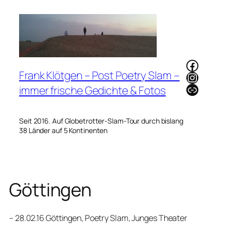
Zum
Inhalt
springen
Faceb
Frank Klötgen – Post Poetry Slam –
Instag
Link
immer frische Gedichte & Fotos
Seit 2016. Auf Globetrotter-Slam-Tour durch bislang
38 Länder auf 5 Kontinenten
Göttingen
– 28.02.16 Göttingen, Poetry Slam, Junges Theater