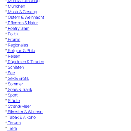
*
Mord & Totschlag
*
München
*
Musik & Gesang
*
Ostern & Weihnacht
*
Pflanzen & Natur
*
Poetry Slam
*
Politik
*
Promis
*
Regionales
*
Religion & Philo
*
Reisen
*
Rüpeleien & Tiraden
*
Schlafen
*
See
*
Sex & Erotik
*
Sommer
*
Speis & Trank
*
Sport
*
Städte
*
Strand/Meer
*
Silvester & Wechsel
*
Tabak & Alkohol
*
Tanzen
*
Tiere