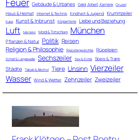
Feuer
Gebäude & Urbanes
Geld, Arbeit, Karriere
Grusel
Krummzeiler
Haus & Heimat
Kindheit & Jugend
Internet & Technik
Kunst & Inbrunst
Liebe und Beziehung
Körperteile
Kuba
Luft
München
Mord & Totschlag
Marokko
Politik
Reisen
Pflanzen & Natur
Religion & Philosophie
Rüpeleien
Ripostegedichte
Sechszeiler
Speis & Trank
Schlaf & Langeweile
Sex & Erotik
Vierzeiler
Unsinn
Tiere
Städte
Tabak & Alkohol
Wasser
Zweizeiler
Zehnzeiler
Wind & Wetter
Frank Klötgen – Post Poetry