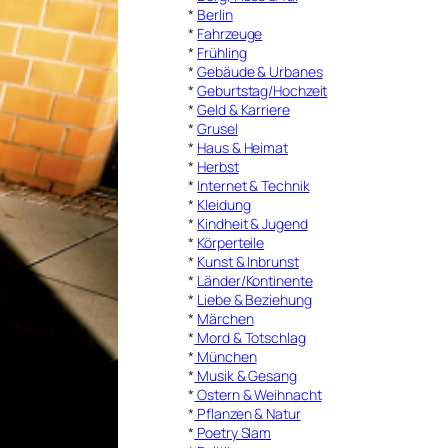
*
Berlin
*
Fahrzeuge
*
Frühling
*
Gebäude & Urbanes
*
Geburtstag/Hochzeit
*
Geld & Karriere
*
Grusel
*
Haus & Heimat
*
Herbst
*
Internet & Technik
*
Kleidung
*
Kindheit & Jugend
*
Körperteile
*
Kunst & Inbrunst
*
Länder/Kontinente
*
Liebe & Beziehung
*
Märchen
*
Mord & Totschlag
*
München
*
Musik & Gesang
*
Ostern & Weihnacht
*
Pflanzen & Natur
*
Poetry Slam