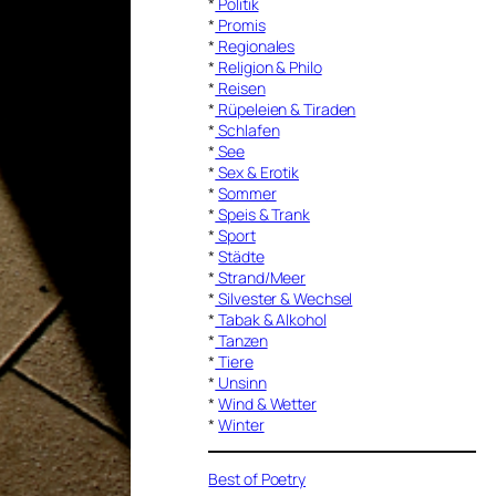
*
Politik
*
Promis
*
Regionales
*
Religion & Philo
*
Reisen
*
Rüpeleien & Tiraden
*
Schlafen
*
See
*
Sex & Erotik
*
Sommer
*
Speis & Trank
*
Sport
*
Städte
*
Strand/Meer
*
Silvester & Wechsel
*
Tabak & Alkohol
*
Tanzen
*
Tiere
*
Unsinn
*
Wind & Wetter
*
Winter
Best of Poetry