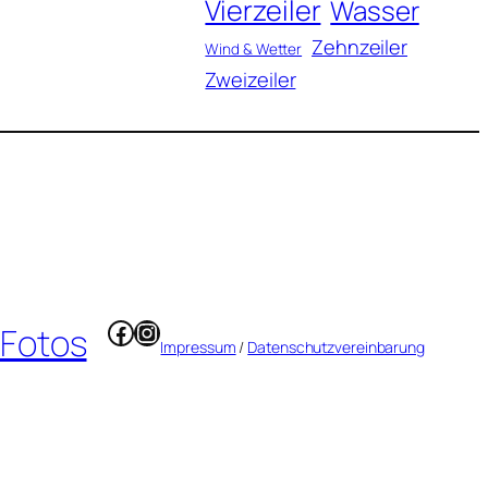
Vierzeiler
Wasser
Zehnzeiler
Wind & Wetter
Zweizeiler
Facebook
Instagram
 Fotos
Impressum
/
Datenschutzvereinbarung