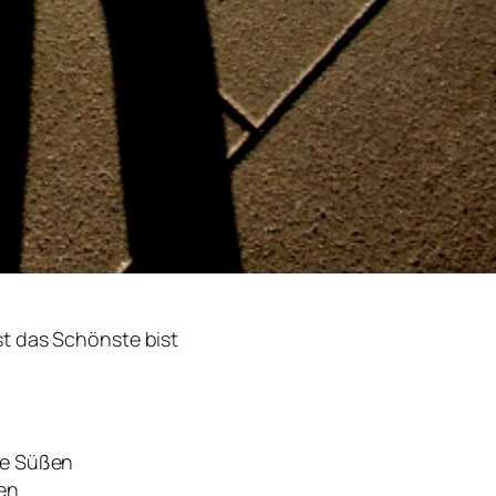
st das Schönste bist
ne Süßen
sen