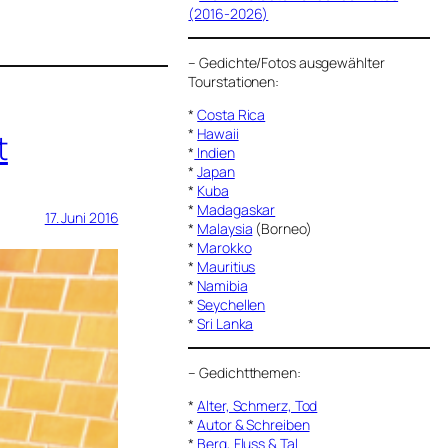
(2016-2026)
–
Gedichte/Fotos ausgewählter
Tourstationen:
*
Costa Rica
*
Hawaii
t
*
Indien
*
Japan
*
Kuba
*
Madagaskar
17. Juni 2016
*
Malaysia
(Borneo)
*
Marokko
*
Mauritius
*
Namibia
*
Seychellen
*
Sri Lanka
–
Gedichtthemen
:
*
Alter, Schmerz, Tod
*
Autor & Schreiben
*
Berg, Fluss & Tal