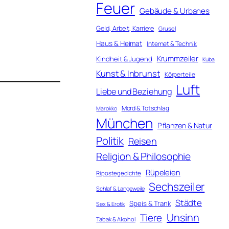
Feuer
Gebäude & Urbanes
Geld, Arbeit, Karriere
Grusel
Haus & Heimat
Internet & Technik
Krummzeiler
Kindheit & Jugend
Kuba
Kunst & Inbrunst
Körperteile
Luft
Liebe und Beziehung
Mord & Totschlag
Marokko
München
Pflanzen & Natur
Politik
Reisen
Religion & Philosophie
Rüpeleien
Ripostegedichte
Sechszeiler
Schlaf & Langeweile
Städte
Speis & Trank
Sex & Erotik
Unsinn
Tiere
Tabak & Alkohol