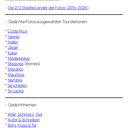
–
Die 272 Städte/Länder der Fotos (2016-2026)
–
Gedichte/Fotos ausgewählter Tourstationen:
*
Costa Rica
*
Hawaii
*
Indien
*
Japan
*
Kuba
*
Madagaskar
*
Malaysia
(Borneo)
*
Marokko
*
Mauritius
*
Namibia
*
Seychellen
*
Sri Lanka
–
Gedichtthemen
:
*
Alter, Schmerz, Tod
*
Autor & Schreiben
*
Berg, Fluss & Tal