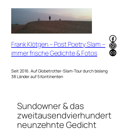
Zum
Inhalt
springen
Faceb
Frank Klötgen – Post Poetry Slam –
Instag
Link
immer frische Gedichte & Fotos
Seit 2016. Auf Globetrotter-Slam-Tour durch bislang
38 Länder auf 5 Kontinenten
Sundowner & das
zweitausendvierhundert
neunzehnte Gedicht