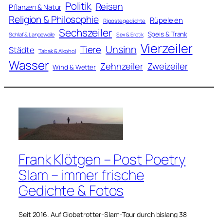
Politik
Reisen
Pflanzen & Natur
Religion & Philosophie
Rüpeleien
Ripostegedichte
Sechszeiler
Speis & Trank
Schlaf & Langeweile
Sex & Erotik
Vierzeiler
Unsinn
Tiere
Städte
Tabak & Alkohol
Wasser
Zweizeiler
Zehnzeiler
Wind & Wetter
Frank Klötgen – Post Poetry
Slam – immer frische
Gedichte & Fotos
Seit 2016. Auf Globetrotter-Slam-Tour durch bislang 38