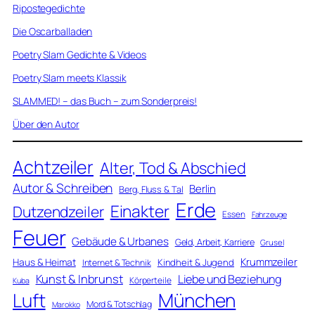
Ripostegedichte
Die Oscarballaden
Poetry Slam Gedichte & Videos
Poetry Slam meets Klassik
SLAMMED! – das Buch – zum Sonderpreis!
Über den Autor
Achtzeiler
Alter, Tod & Abschied
Autor & Schreiben
Berlin
Berg, Fluss & Tal
Erde
Einakter
Dutzendzeiler
Essen
Fahrzeuge
Feuer
Gebäude & Urbanes
Geld, Arbeit, Karriere
Grusel
Krummzeiler
Haus & Heimat
Kindheit & Jugend
Internet & Technik
Kunst & Inbrunst
Liebe und Beziehung
Körperteile
Kuba
Luft
München
Mord & Totschlag
Marokko