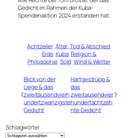
Alle Rechte bei Tom Droste, der das
Gedicht im Rahmen der Kuba-
Spendenaktion 2024 erstanden hat.
Achtzeiler
Alter, Tod & Abschied
Erde
Kuba
Religion &
Philosophie
Sold
Wind & Wetter
Blick von der
Hartgestrüpp &
Liege & das
das
《
zweitausendvierh
zweitausendvier
》
undertzwanzigste
hundertachtzeh
Gedicht
nte Gedicht
Schlagwörter