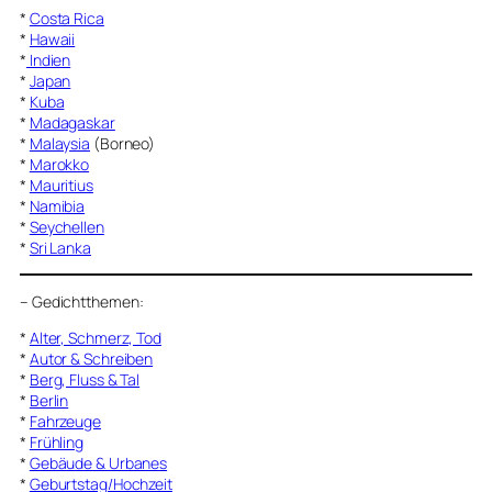
*
Costa Rica
*
Hawaii
*
Indien
*
Japan
*
Kuba
*
Madagaskar
*
Malaysia
(Borneo)
*
Marokko
*
Mauritius
*
Namibia
*
Seychellen
*
Sri Lanka
–
Gedichtthemen
:
*
Alter, Schmerz, Tod
*
Autor & Schreiben
*
Berg, Fluss & Tal
*
Berlin
*
Fahrzeuge
*
Frühling
*
Gebäude & Urbanes
*
Geburtstag/Hochzeit