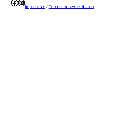
Facebook
Instagram
Impressum
/
Datenschutzvereinbarung