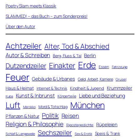
Poetry Slam meets Klassik
SLAMMED! – das Buch – zum Sonderpreis!
Über den Autor
Achtzeiler
Alter, Tod & Abschied
Autor & Schreiben
Berlin
Berg, Fluss & Tal
Erde
Einakter
Dutzendzeiler
Essen
Fahrzeuge
Feuer
Gebäude & Urbanes
Geld, Arbeit, Karriere
Grusel
Krummzeiler
Haus & Heimat
Kindheit & Jugend
Internet & Technik
Kunst & Inbrunst
Liebe und Beziehung
Körperteile
Kuba
Luft
München
Mord & Totschlag
Marokko
Politik
Reisen
Pflanzen & Natur
Religion & Philosophie
Rüpeleien
Ripostegedichte
Sechszeiler
Speis & Trank
Schlaf & Langeweile
Sex & Erotik