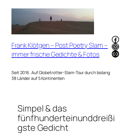
Zum
Inhalt
springen
Faceb
Frank Klötgen – Post Poetry Slam –
Instag
Link
immer frische Gedichte & Fotos
Seit 2016. Auf Globetrotter-Slam-Tour durch bislang
38 Länder auf 5 Kontinenten
Simpel & das
fünfhunderteinunddreißi
gste Gedicht