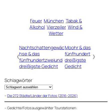
Feuer
München
Tabak &
Alkohol
Vierzeiler
Wind &
Wetter
Nachtschattengewäc
Moohr & das
hse & das
fünfhundert
《
》
fünfhundertzweiund
dreißigste
dreißigste Gedicht
Gedicht
Schlagwörter
–
Die 272 Städte/Länder der Fotos (2016-2026)
–
Gedichte/Fotos ausgewählter Tourstationen: