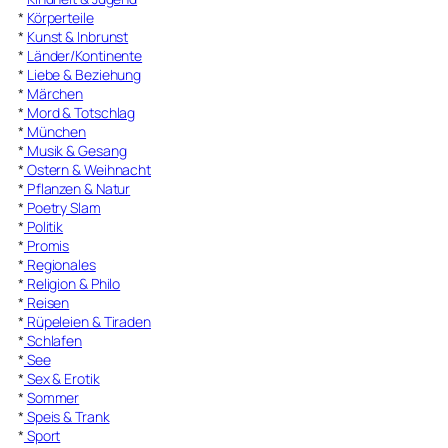
*
Körperteile
*
Kunst & Inbrunst
*
Länder/Kontinente
*
Liebe & Beziehung
*
Märchen
*
Mord & Totschlag
*
München
*
Musik & Gesang
*
Ostern & Weihnacht
*
Pflanzen & Natur
*
Poetry Slam
*
Politik
*
Promis
*
Regionales
*
Religion & Philo
*
Reisen
*
Rüpeleien & Tiraden
*
Schlafen
*
See
*
Sex & Erotik
*
Sommer
*
Speis & Trank
*
Sport