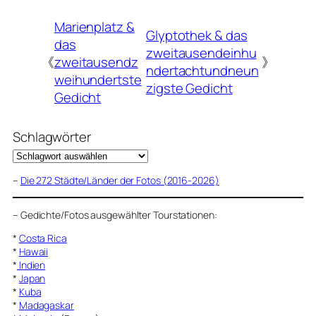
Marienplatz &
Glyptothek & das
das
zweitausendeinhu
《
zweitausendz
》
ndertachtundneun
weihundertste
zigste Gedicht
Gedicht
Schlagwörter
–
Die 272 Städte/Länder der Fotos (2016-2026)
–
Gedichte/Fotos ausgewählter Tourstationen:
*
Costa Rica
*
Hawaii
*
Indien
*
Japan
*
Kuba
*
Madagaskar