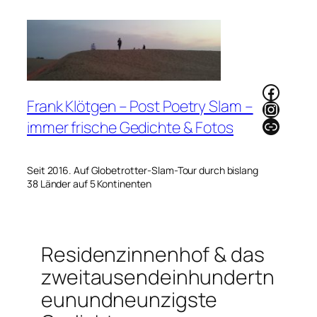
Zum
Inhalt
springen
Faceb
Frank Klötgen – Post Poetry Slam –
Instag
Link
immer frische Gedichte & Fotos
Seit 2016. Auf Globetrotter-Slam-Tour durch bislang
38 Länder auf 5 Kontinenten
Residenzinnenhof & das
zweitausendeinhundertn
eunundneunzigste