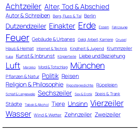
Achtzeiler
Alter, Tod & Abschied
Autor & Schreiben
Berlin
Berg, Fluss & Tal
Erde
Einakter
Dutzendzeiler
Essen
Fahrzeuge
Feuer
Gebäude & Urbanes
Geld, Arbeit, Karriere
Grusel
Krummzeiler
Haus & Heimat
Kindheit & Jugend
Internet & Technik
Kunst & Inbrunst
Liebe und Beziehung
Körperteile
Kuba
Luft
München
Mord & Totschlag
Marokko
Politik
Reisen
Pflanzen & Natur
Religion & Philosophie
Rüpeleien
Ripostegedichte
Sechszeiler
Speis & Trank
Schlaf & Langeweile
Sex & Erotik
Vierzeiler
Unsinn
Tiere
Städte
Tabak & Alkohol
Wasser
Zweizeiler
Zehnzeiler
Wind & Wetter