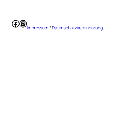
Facebook
Instagram
Impressum
/
Datenschutzvereinbarung