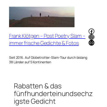
Zum
Inhalt
springen
Faceb
Frank Klötgen – Post Poetry Slam –
Instag
Link
immer frische Gedichte & Fotos
Seit 2016. Auf Globetrotter-Slam-Tour durch bislang
38 Länder auf 5 Kontinenten
Rabatten & das
fünfhunderteinundsechz
igste Gedicht