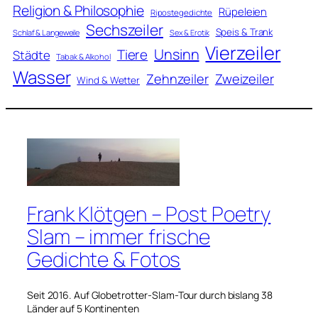
Religion & Philosophie
Rüpeleien
Ripostegedichte
Sechszeiler
Speis & Trank
Schlaf & Langeweile
Sex & Erotik
Vierzeiler
Unsinn
Tiere
Städte
Tabak & Alkohol
Wasser
Zweizeiler
Zehnzeiler
Wind & Wetter
Frank Klötgen – Post Poetry
Slam – immer frische
Gedichte & Fotos
Seit 2016. Auf Globetrotter-Slam-Tour durch bislang 38
Länder auf 5 Kontinenten