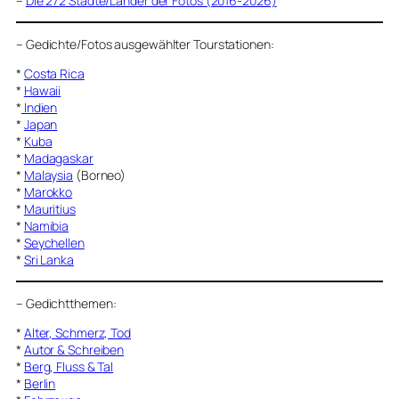
–
Die 272 Städte/Länder der Fotos (2016-2026)
–
Gedichte/Fotos ausgewählter Tourstationen:
*
Costa Rica
*
Hawaii
*
Indien
*
Japan
*
Kuba
*
Madagaskar
*
Malaysia
(Borneo)
*
Marokko
*
Mauritius
*
Namibia
*
Seychellen
*
Sri Lanka
–
Gedichtthemen
:
*
Alter, Schmerz, Tod
*
Autor & Schreiben
*
Berg, Fluss & Tal
*
Berlin