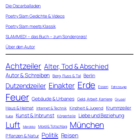
Die Oscarballaden
Poetry Slam Gedichte & Videos
Poetry Slam meets Klassik
SLAMMED! – das Buch – zum Sonderpreis!
Über den Autor
Achtzeiler
Alter, Tod & Abschied
Autor & Schreiben
Berlin
Berg, Fluss & Tal
Erde
Einakter
Dutzendzeiler
Essen
Fahrzeuge
Feuer
Gebäude & Urbanes
Geld, Arbeit, Karriere
Grusel
Krummzeiler
Haus & Heimat
Kindheit & Jugend
Internet & Technik
Kunst & Inbrunst
Liebe und Beziehung
Körperteile
Kuba
Luft
München
Mord & Totschlag
Marokko
Politik
Reisen
Pflanzen & Natur