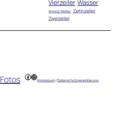
Vierzeiler
Wasser
Zehnzeiler
Wind & Wetter
Zweizeiler
Facebook
Instagram
 Fotos
Impressum
/
Datenschutzvereinbarung