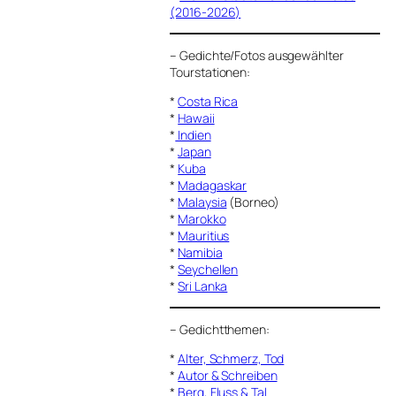
(2016-2026)
–
Gedichte/Fotos ausgewählter
Tourstationen:
*
Costa Rica
*
Hawaii
*
Indien
*
Japan
*
Kuba
*
Madagaskar
*
Malaysia
(Borneo)
*
Marokko
*
Mauritius
*
Namibia
*
Seychellen
*
Sri Lanka
–
Gedichtthemen
:
*
Alter, Schmerz, Tod
*
Autor & Schreiben
*
Berg, Fluss & Tal