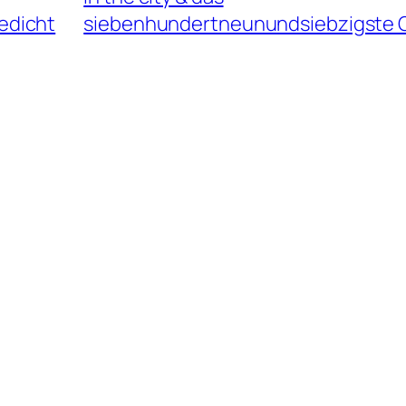
edicht
siebenhundertneunundsiebzigste 