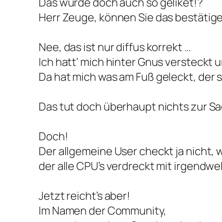
Das wurde doch auch so geliket!?
Herr Zeuge, können Sie das bestätig
Nee, das ist nur diffus korrekt …
Ich hatt‘ mich hinter Gnus versteckt
Da hat mich was am Fuß geleckt, der s
Das tut doch überhaupt nichts zur S
Doch!
Der allgemeine User checkt ja nicht, 
der alle CPU’s verdreckt mit irgendw
Jetzt reicht’s aber!
Im Namen der Community,