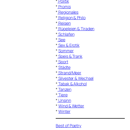
*
Politik
*
Promis
*
Regionales
*
Religion & Philo
*
Reisen
*
Rüpeleien & Tiraden
*
Schlafen
*
See
*
Sex & Erotik
*
Sommer
*
Speis & Trank
*
Sport
*
Städte
*
Strand/Meer
*
Silvester & Wechsel
*
Tabak & Alkohol
*
Tanzen
*
Tiere
*
Unsinn
*
Wind & Wetter
*
Winter
Best of Poetry