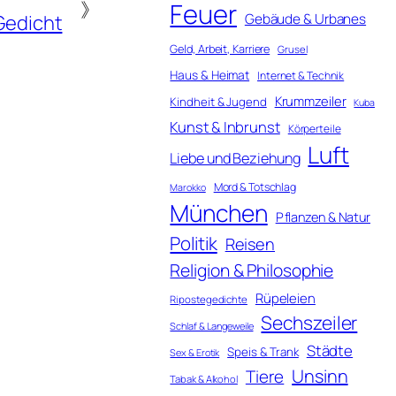
Feuer
》
Gebäude & Urbanes
Gedicht
Geld, Arbeit, Karriere
Grusel
Haus & Heimat
Internet & Technik
Krummzeiler
Kindheit & Jugend
Kuba
Kunst & Inbrunst
Körperteile
Luft
Liebe und Beziehung
Mord & Totschlag
Marokko
München
Pflanzen & Natur
Politik
Reisen
Religion & Philosophie
Rüpeleien
Ripostegedichte
Sechszeiler
Schlaf & Langeweile
Städte
Speis & Trank
Sex & Erotik
Unsinn
Tiere
Tabak & Alkohol