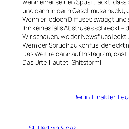
wenn einer seinen Spusi trackt, dass 
und dann in der’n Geschmuse hackt, da
Wenn er jedoch Diffuses swaggt und 
Ihn keinesfalls Abstruses schreckt – 
Wir schauen, wo der Newsfluss leckt 
Wem der Spruch zu konfus, der eckt mi
Das Weit’re dann auf Instagram, das 
Das Urteil lautet: Shitstorm!
Berlin
Einakter
Feu
St. Hedwig & das