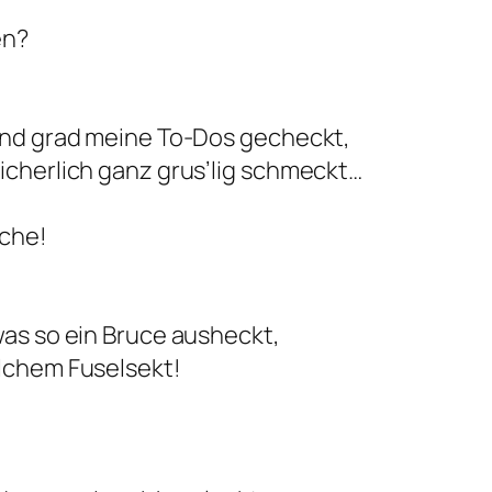
en?
 und grad meine To-Dos gecheckt,
icherlich ganz grus’lig schmeckt…
ache!
was so ein Bruce ausheckt,
elchem Fuselsekt!