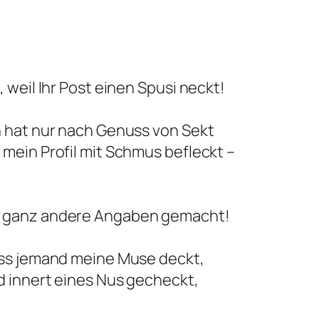
 weil Ihr Post einen Spusi neckt!
h hat nur nach Genuss von Sekt
mein Profil mit Schmus befleckt –
n ganz andere Angaben gemacht!
ass jemand meine Muse deckt,
d innert eines Nus gecheckt,