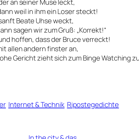
der an seiner Muse leckt,
nn weil in ihm ein Loser steckt!
sanft Beate Uhse weckt,
dann sagen wir zum Gruß: „Korrekt!“
und hoffen, dass der Bruce verreckt!
t allen andern finster an,
hohe Gericht zieht sich zum Binge Watching z
er
Internet & Technik
Ripostegedichte
In the city & das