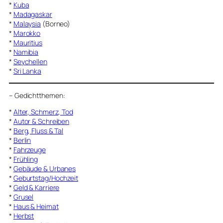
*
Kuba
*
Madagaskar
*
Malaysia
(Borneo)
*
Marokko
*
Mauritius
*
Namibia
*
Seychellen
*
Sri Lanka
–
Gedichtthemen
:
*
Alter, Schmerz, Tod
*
Autor & Schreiben
*
Berg, Fluss & Tal
*
Berlin
*
Fahrzeuge
*
Frühling
*
Gebäude & Urbanes
*
Geburtstag/Hochzeit
*
Geld & Karriere
*
Grusel
*
Haus & Heimat
*
Herbst