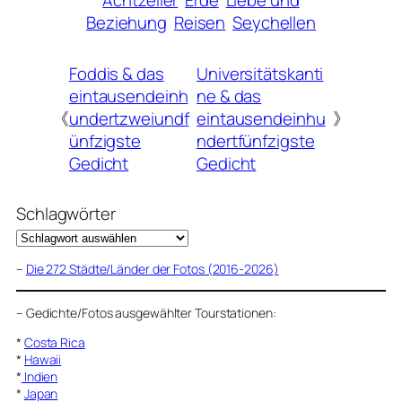
Achtzeiler
Erde
Liebe und
Beziehung
Reisen
Seychellen
Foddis & das
Universitätskanti
eintausendeinh
ne & das
《
undertzweiundf
eintausendeinhu
》
ünfzigste
ndertfünfzigste
Gedicht
Gedicht
Schlagwörter
–
Die 272 Städte/Länder der Fotos (2016-2026)
–
Gedichte/Fotos ausgewählter Tourstationen:
*
Costa Rica
*
Hawaii
*
Indien
*
Japan