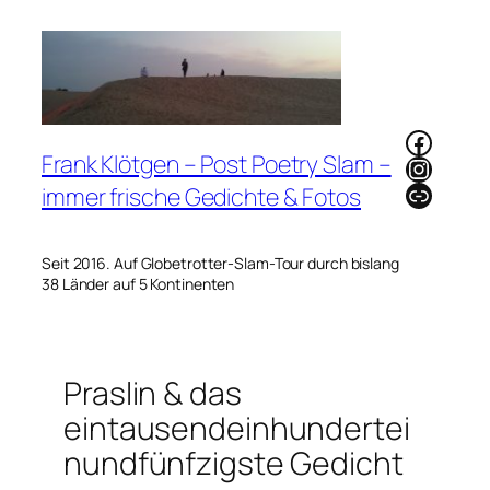
Zum
Inhalt
springen
Faceb
Frank Klötgen – Post Poetry Slam –
Instag
Link
immer frische Gedichte & Fotos
Seit 2016. Auf Globetrotter-Slam-Tour durch bislang
38 Länder auf 5 Kontinenten
Praslin & das
eintausendeinhundertei
nundfünfzigste Gedicht