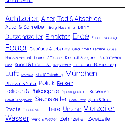
Über den Autor
Achtzeiler
Alter, Tod & Abschied
Autor & Schreiben
Berlin
Berg, Fluss & Tal
Erde
Einakter
Dutzendzeiler
Essen
Fahrzeuge
Feuer
Gebäude & Urbanes
Geld, Arbeit, Karriere
Grusel
Krummzeiler
Haus & Heimat
Kindheit & Jugend
Internet & Technik
Kunst & Inbrunst
Liebe und Beziehung
Körperteile
Kuba
Luft
München
Mord & Totschlag
Marokko
Politik
Reisen
Pflanzen & Natur
Religion & Philosophie
Rüpeleien
Ripostegedichte
Sechszeiler
Speis & Trank
Schlaf & Langeweile
Sex & Erotik
Vierzeiler
Unsinn
Tiere
Städte
Tabak & Alkohol
Wasser
Zweizeiler
Zehnzeiler
Wind & Wetter