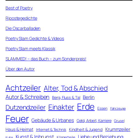
Best of Poetry
Ripostegedichte
Die Oscarballaden
Poetry Slam Gedichte & Videos
Poetry Slam meets Klassik
SLAMMED! – das Buch – zum Sonderpreis!
Über den Autor
Achtzeiler
Alter, Tod & Abschied
Autor & Schreiben
Berlin
Berg, Fluss & Tal
Erde
Einakter
Dutzendzeiler
Essen
Fahrzeuge
Feuer
Gebäude & Urbanes
Geld, Arbeit, Karriere
Grusel
Krummzeiler
Haus & Heimat
Kindheit & Jugend
Internet & Technik
Kunst & Inbrunst
Liebe und Beziehung
Körperteile
Kuba