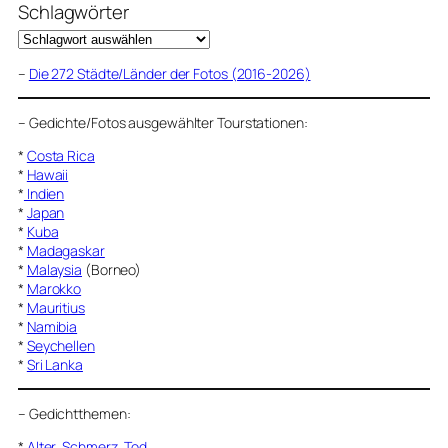
Schlagwörter
–
Die 272 Städte/Länder der Fotos (2016-2026)
–
Gedichte/Fotos ausgewählter Tourstationen:
*
Costa Rica
*
Hawaii
*
Indien
*
Japan
*
Kuba
*
Madagaskar
*
Malaysia
(Borneo)
*
Marokko
*
Mauritius
*
Namibia
*
Seychellen
*
Sri Lanka
–
Gedichtthemen
:
*
Alter, Schmerz, Tod