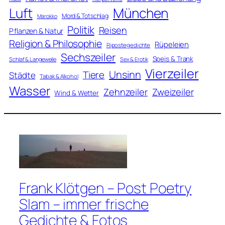
Luft
München
Mord & Totschlag
Marokko
Politik
Reisen
Pflanzen & Natur
Religion & Philosophie
Rüpeleien
Ripostegedichte
Sechszeiler
Speis & Trank
Schlaf & Langeweile
Sex & Erotik
Vierzeiler
Unsinn
Tiere
Städte
Tabak & Alkohol
Wasser
Zweizeiler
Zehnzeiler
Wind & Wetter
Frank Klötgen – Post Poetry
Slam – immer frische
Gedichte & Fotos