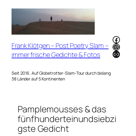
Zum
Inhalt
springen
Faceb
Frank Klötgen – Post Poetry Slam –
Instag
Link
immer frische Gedichte & Fotos
Seit 2016. Auf Globetrotter-Slam-Tour durch bislang
38 Länder auf 5 Kontinenten
Pamplemousses & das
fünfhunderteinundsiebzi
gste Gedicht