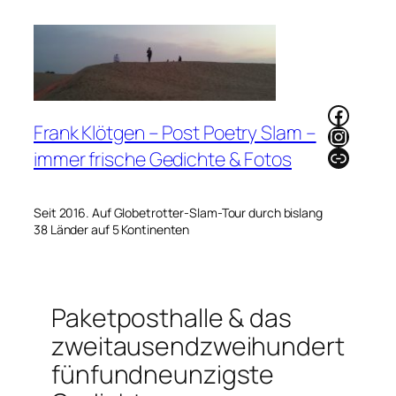
Zum
Inhalt
springen
Faceb
Frank Klötgen – Post Poetry Slam –
Instag
Link
immer frische Gedichte & Fotos
Seit 2016. Auf Globetrotter-Slam-Tour durch bislang
38 Länder auf 5 Kontinenten
Paketposthalle & das
zweitausendzweihundert
fünfundneunzigste