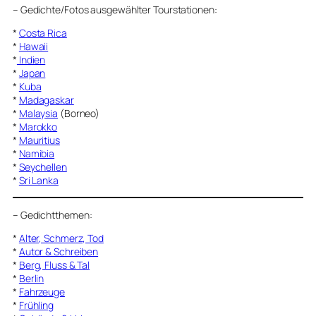
–
Gedichte/Fotos ausgewählter Tourstationen:
*
Costa Rica
*
Hawaii
*
Indien
*
Japan
*
Kuba
*
Madagaskar
*
Malaysia
(Borneo)
*
Marokko
*
Mauritius
*
Namibia
*
Seychellen
*
Sri Lanka
–
Gedichtthemen
:
*
Alter, Schmerz, Tod
*
Autor & Schreiben
*
Berg, Fluss & Tal
*
Berlin
*
Fahrzeuge
*
Frühling