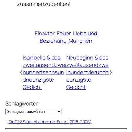
zusammenzudenken!
Einakter
Feuer
Liebe und
Beziehung
München
Isarlibelle & das
Neubeginn & das
zweitausendzwei
zweitausendzwe
《
hundertsechsun
ihundertvierundn
》
dneunzigste
eunzigste
Gedicht
Gedicht
Schlagwörter
–
Die 272 Städte/Länder der Fotos (2016-2026)