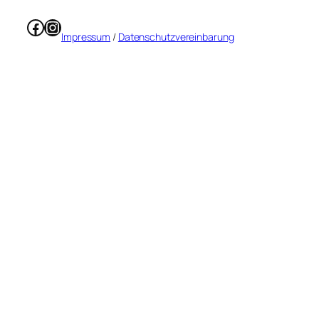
Facebook
Instagram
Impressum
/
Datenschutzvereinbarung