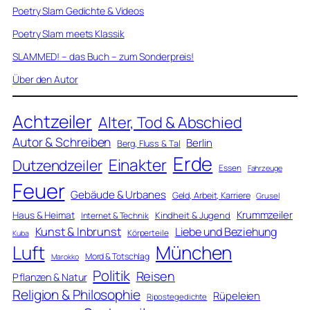
Poetry Slam Gedichte & Videos
Poetry Slam meets Klassik
SLAMMED! – das Buch – zum Sonderpreis!
Über den Autor
Achtzeiler
Alter, Tod & Abschied
Autor & Schreiben
Berlin
Berg, Fluss & Tal
Erde
Einakter
Dutzendzeiler
Essen
Fahrzeuge
Feuer
Gebäude & Urbanes
Geld, Arbeit, Karriere
Grusel
Krummzeiler
Haus & Heimat
Kindheit & Jugend
Internet & Technik
Kunst & Inbrunst
Liebe und Beziehung
Körperteile
Kuba
Luft
München
Mord & Totschlag
Marokko
Politik
Reisen
Pflanzen & Natur
Religion & Philosophie
Rüpeleien
Ripostegedichte