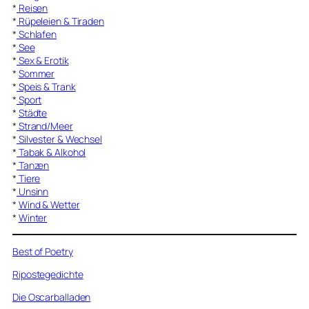
*
Reisen
*
Rüpeleien & Tiraden
*
Schlafen
*
See
*
Sex & Erotik
*
Sommer
*
Speis & Trank
*
Sport
*
Städte
*
Strand/Meer
*
Silvester & Wechsel
*
Tabak & Alkohol
*
Tanzen
*
Tiere
*
Unsinn
*
Wind & Wetter
*
Winter
Best of Poetry
Ripostegedichte
Die Oscarballaden