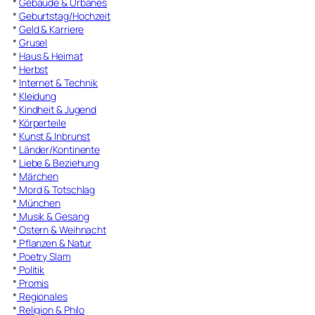
*
Gebäude & Urbanes
*
Geburtstag/Hochzeit
*
Geld & Karriere
*
Grusel
*
Haus & Heimat
*
Herbst
*
Internet & Technik
*
Kleidung
*
Kindheit & Jugend
*
Körperteile
*
Kunst & Inbrunst
*
Länder/Kontinente
*
Liebe & Beziehung
*
Märchen
*
Mord & Totschlag
*
München
*
Musik & Gesang
*
Ostern & Weihnacht
*
Pflanzen & Natur
*
Poetry Slam
*
Politik
*
Promis
*
Regionales
*
Religion & Philo