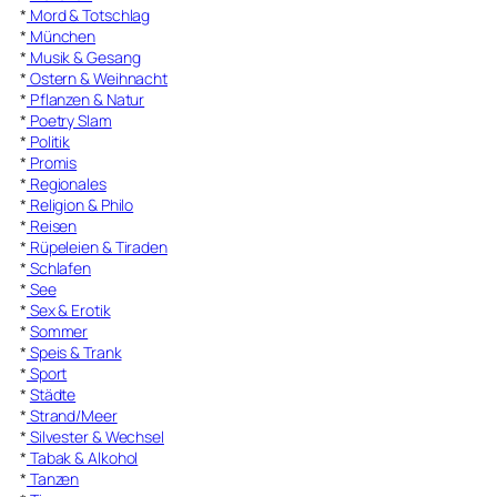
*
Mord & Totschlag
*
München
*
Musik & Gesang
*
Ostern & Weihnacht
*
Pflanzen & Natur
*
Poetry Slam
*
Politik
*
Promis
*
Regionales
*
Religion & Philo
*
Reisen
*
Rüpeleien & Tiraden
*
Schlafen
*
See
*
Sex & Erotik
*
Sommer
*
Speis & Trank
*
Sport
*
Städte
*
Strand/Meer
*
Silvester & Wechsel
*
Tabak & Alkohol
*
Tanzen