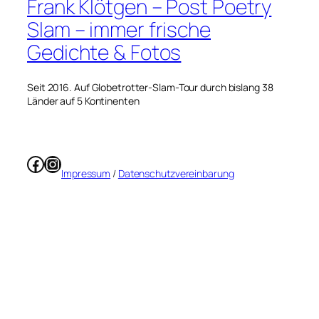
Frank Klötgen – Post Poetry
Slam – immer frische
Gedichte & Fotos
Seit 2016. Auf Globetrotter-Slam-Tour durch bislang 38
Länder auf 5 Kontinenten
Facebook
Instagram
Impressum
/
Datenschutzvereinbarung