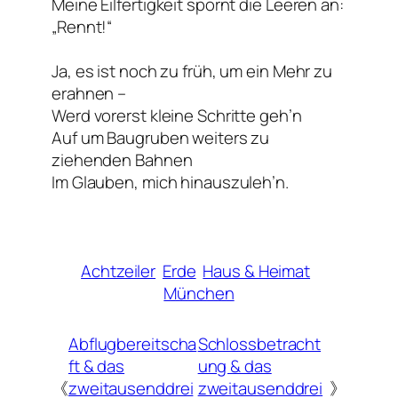
Meine Eilfertigkeit spornt die Leeren an:
„Rennt!“
Ja, es ist noch zu früh, um ein Mehr zu
erahnen –
Werd vorerst kleine Schritte geh’n
Auf um Baugruben weiters zu
ziehenden Bahnen
Im Glauben, mich hinauszuleh’n.
Achtzeiler
Erde
Haus & Heimat
München
Abflugbereitscha
Schlossbetracht
ft & das
ung & das
《
zweitausenddrei
zweitausenddrei
》