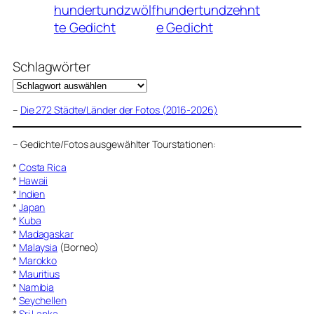
hundertundzwölf
hundertundzehnt
te Gedicht
e Gedicht
Schlagwörter
–
Die 272 Städte/Länder der Fotos (2016-2026)
–
Gedichte/Fotos ausgewählter Tourstationen:
*
Costa Rica
*
Hawaii
*
Indien
*
Japan
*
Kuba
*
Madagaskar
*
Malaysia
(Borneo)
*
Marokko
*
Mauritius
*
Namibia
*
Seychellen
*
Sri Lanka