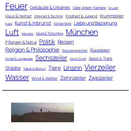
Feuer
Gebäude & Urbanes
Geld, Arbeit, Karriere
Grusel
Krummzeiler
Haus & Heimat
Kindheit & Jugend
Internet & Technik
Kunst & Inbrunst
Liebe und Beziehung
Körperteile
Kuba
Luft
München
Mord & Totschlag
Marokko
Politik
Reisen
Pflanzen & Natur
Religion & Philosophie
Rüpeleien
Ripostegedichte
Sechszeiler
Speis & Trank
Schlaf & Langeweile
Sex & Erotik
Vierzeiler
Unsinn
Tiere
Städte
Tabak & Alkohol
Wasser
Zweizeiler
Zehnzeiler
Wind & Wetter