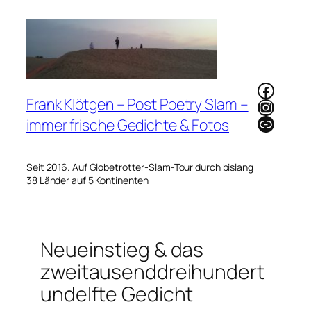
Zum
Inhalt
springen
Faceb
Frank Klötgen – Post Poetry Slam –
Instag
Link
immer frische Gedichte & Fotos
Seit 2016. Auf Globetrotter-Slam-Tour durch bislang
38 Länder auf 5 Kontinenten
Neueinstieg & das
zweitausenddreihundert
undelfte Gedicht