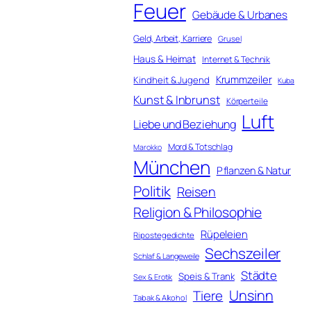
Feuer
Gebäude & Urbanes
Geld, Arbeit, Karriere
Grusel
Haus & Heimat
Internet & Technik
Krummzeiler
Kindheit & Jugend
Kuba
Kunst & Inbrunst
Körperteile
Luft
Liebe und Beziehung
Mord & Totschlag
Marokko
München
Pflanzen & Natur
Politik
Reisen
Religion & Philosophie
Rüpeleien
Ripostegedichte
Sechszeiler
Schlaf & Langeweile
Städte
Speis & Trank
Sex & Erotik
Unsinn
Tiere
Tabak & Alkohol