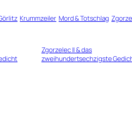
Görlitz
Krummzeiler
Mord & Totschlag
Zgorze
Zgorzelec II & das
edicht
zweihundertsechzigste Gedic