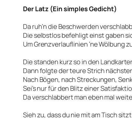
Der Latz (Ein simples Gedicht)
Da ruh’n die Beschwerden verschlab
Die selbstlos befehligt einst gaben si
Um Grenzverlauflinien ’ne Wölbung z
Die standen kurz so in den Landkarten
Dann folgte der teure Strich nächst
Nach Bögen, nach Streckungen, Sen
Sei’s nur für den Blitz einer Satisfakti
Da verschlabbert man eben mal weite
Sieh zu, dass du nie mit am Tisch sitz