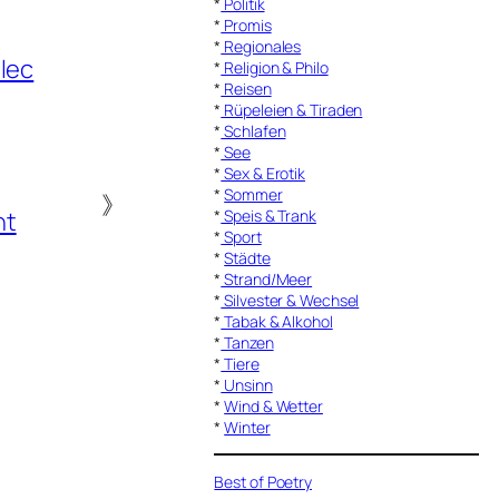
*
Politik
*
Promis
*
Regionales
lec
*
Religion & Philo
*
Reisen
*
Rüpeleien & Tiraden
*
Schlafen
*
See
*
Sex & Erotik
*
Sommer
》
ht
*
Speis & Trank
*
Sport
*
Städte
*
Strand/Meer
*
Silvester & Wechsel
*
Tabak & Alkohol
*
Tanzen
*
Tiere
*
Unsinn
*
Wind & Wetter
*
Winter
Best of Poetry