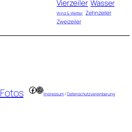
Vierzeiler
Wasser
Zehnzeiler
Wind & Wetter
Zweizeiler
Facebook
Instagram
 Fotos
Impressum
/
Datenschutzvereinbarung