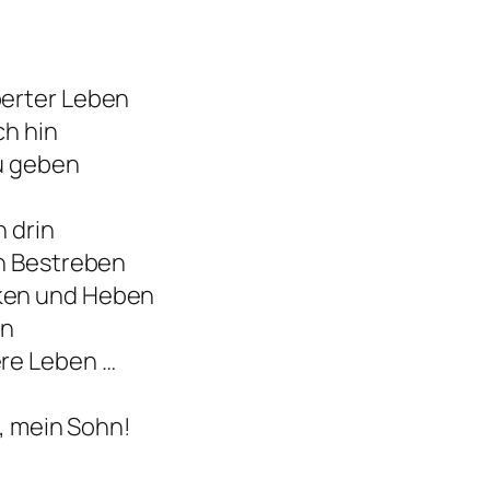
berter Leben
ch hin
u geben
 drin
en Bestreben
ken und Heben
on
re Leben …
t, mein Sohn!