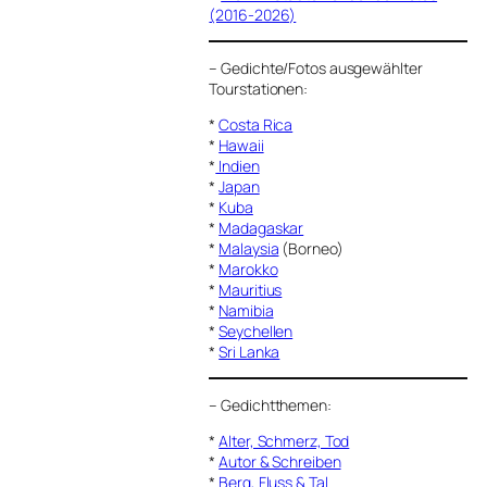
(2016-2026)
–
Gedichte/Fotos ausgewählter
Tourstationen:
*
Costa Rica
*
Hawaii
*
Indien
*
Japan
*
Kuba
*
Madagaskar
*
Malaysia
(Borneo)
*
Marokko
*
Mauritius
*
Namibia
*
Seychellen
*
Sri Lanka
–
Gedichtthemen
:
*
Alter, Schmerz, Tod
*
Autor & Schreiben
*
Berg, Fluss & Tal