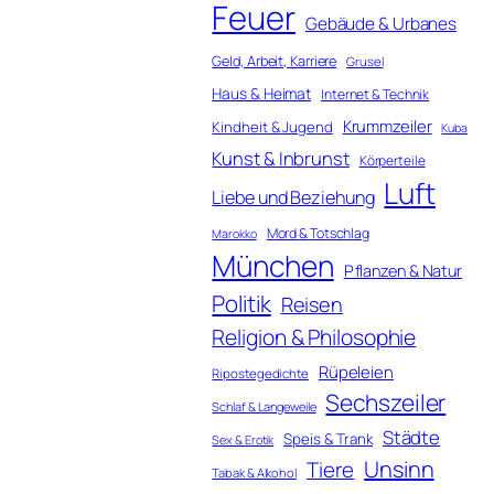
Feuer
Gebäude & Urbanes
Geld, Arbeit, Karriere
Grusel
Haus & Heimat
Internet & Technik
Krummzeiler
Kindheit & Jugend
Kuba
Kunst & Inbrunst
Körperteile
Luft
Liebe und Beziehung
Mord & Totschlag
Marokko
München
Pflanzen & Natur
Politik
Reisen
Religion & Philosophie
Rüpeleien
Ripostegedichte
Sechszeiler
Schlaf & Langeweile
Städte
Speis & Trank
Sex & Erotik
Unsinn
Tiere
Tabak & Alkohol