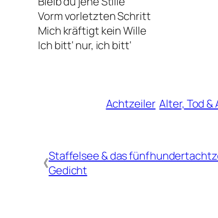
Bleib du jene Stille
Vorm vorletzten Schritt
Mich kräftigt kein Wille
Ich bitt‘ nur, ich bitt‘
Achtzeiler
Alter, Tod &
Staffelsee & das fünfhundertacht
《
Gedicht