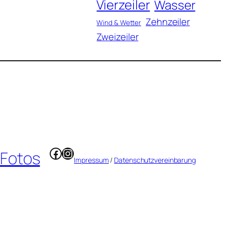
Vierzeiler
Wasser
Zehnzeiler
Wind & Wetter
Zweizeiler
Facebook
Instagram
 Fotos
Impressum
/
Datenschutzvereinbarung