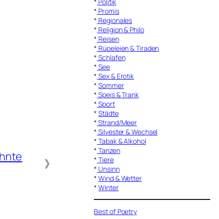
*
Politik
*
Promis
*
Regionales
*
Religion & Philo
*
Reisen
*
Rüpeleien & Tiraden
*
Schlafen
*
See
*
Sex & Erotik
*
Sommer
*
Speis & Trank
*
Sport
*
Städte
*
Strand/Meer
*
Silvester & Wechsel
*
Tabak & Alkohol
*
Tanzen
ehnte
*
Tiere
》
*
Unsinn
*
Wind & Wetter
*
Winter
Best of Poetry