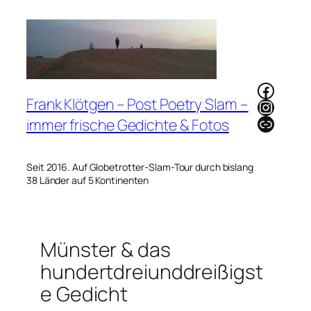
Zum
Inhalt
springen
Faceb
Frank Klötgen – Post Poetry Slam –
Instag
Link
immer frische Gedichte & Fotos
Seit 2016. Auf Globetrotter-Slam-Tour durch bislang
38 Länder auf 5 Kontinenten
Münster & das
hundertdreiunddreißigst
e Gedicht