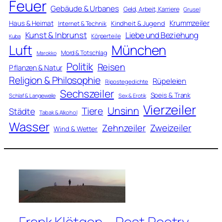
Feuer
Gebäude & Urbanes
Geld, Arbeit, Karriere
Grusel
Krummzeiler
Haus & Heimat
Kindheit & Jugend
Internet & Technik
Kunst & Inbrunst
Liebe und Beziehung
Körperteile
Kuba
Luft
München
Mord & Totschlag
Marokko
Politik
Reisen
Pflanzen & Natur
Religion & Philosophie
Rüpeleien
Ripostegedichte
Sechszeiler
Speis & Trank
Schlaf & Langeweile
Sex & Erotik
Vierzeiler
Unsinn
Tiere
Städte
Tabak & Alkohol
Wasser
Zweizeiler
Zehnzeiler
Wind & Wetter