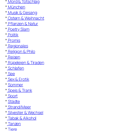
*
Mord & Totschlag
*
München
*
Musik & Gesang
*
Ostern & Weihnacht
*
Pflanzen & Natur
*
Poetry Slam
*
Politik
*
Promis
*
Regionales
*
Religion & Philo
*
Reisen
*
Rüpeleien & Tiraden
*
Schlafen
*
See
*
Sex & Erotik
*
Sommer
*
Speis & Trank
*
Sport
*
Städte
*
Strand/Meer
*
Silvester & Wechsel
*
Tabak & Alkohol
*
Tanzen
*
Tiere