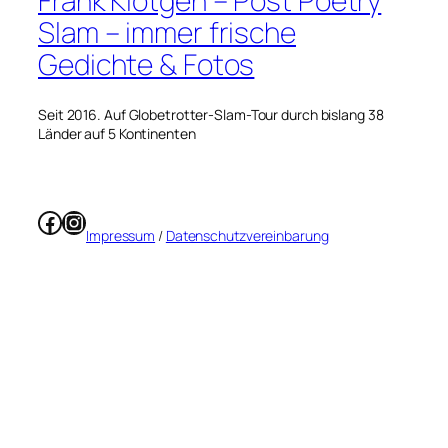
Frank Klötgen – Post Poetry
Slam – immer frische
Gedichte & Fotos
Seit 2016. Auf Globetrotter-Slam-Tour durch bislang 38
Länder auf 5 Kontinenten
Facebook
Instagram
Impressum
/
Datenschutzvereinbarung