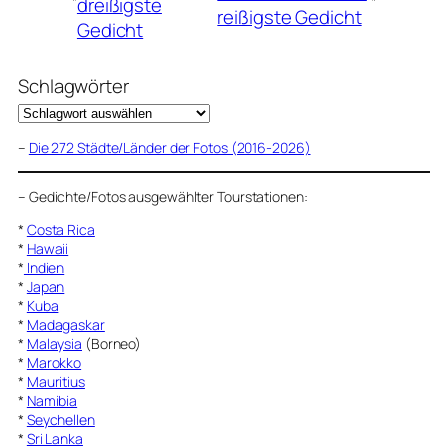
dreißigste
reißigste Gedicht
Gedicht
Schlagwörter
–
Die 272 Städte/Länder der Fotos (2016-2026)
–
Gedichte/Fotos ausgewählter Tourstationen:
*
Costa Rica
*
Hawaii
*
Indien
*
Japan
*
Kuba
*
Madagaskar
*
Malaysia
(Borneo)
*
Marokko
*
Mauritius
*
Namibia
*
Seychellen
*
Sri Lanka