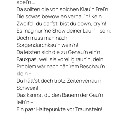
spei’n …
Da sollten die von solchen Klau’n Frei’n
Die sowas bewow!en verhau’n! Kein
Zweifel, du darfst, bist du down, cry’n!
Es mag nur ’ne Show deiner Laun’n sein,
Doch muss man nach
Sorgendurchkau’n wein’n!
Da leisten sich die zu Genau’n ein’n
Fauxpas, weil sie voreilig raun’n, dein
Problem wär nach näh’rem Beschau’n
klein –
Du hätt’st doch trotz Zeitenverrau’n
Schwein!
Das kannst du den Bauern der Gau’n
leih’n –
Ein paar Haltepunkte vor Traunstein!