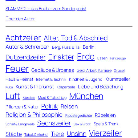
SLAMMED! – das Buch – zum Sonderpreis!
Über den Autor
Achtzeiler
Alter, Tod & Abschied
Autor & Schreiben
Berlin
Berg, Fluss & Tal
Erde
Einakter
Dutzendzeiler
Essen
Fahrzeuge
Feuer
Gebäude & Urbanes
Geld, Arbeit, Karriere
Grusel
Krummzeiler
Haus & Heimat
Kindheit & Jugend
Internet & Technik
Kunst & Inbrunst
Liebe und Beziehung
Körperteile
Kuba
Luft
München
Mord & Totschlag
Marokko
Politik
Reisen
Pflanzen & Natur
Religion & Philosophie
Rüpeleien
Ripostegedichte
Sechszeiler
Speis & Trank
Schlaf & Langeweile
Sex & Erotik
Vierzeiler
Unsinn
Tiere
Städte
Tabak & Alkohol