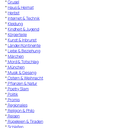
*
Grusel
*
Haus & Heimat
*
Herbst
*
Internet & Technik
*
Kleidung
*
Kindheit & Jugend
*
Körperteile
*
Kunst & Inbrunst
*
Länder/Kontinente
*
Liebe & Beziehung
*
Märchen
*
Mord & Totschlag
*
München
*
Musik & Gesang
*
Ostern & Weihnacht
*
Pflanzen & Natur
*
Poetry Slam
*
Politik
*
Promis
*
Regionales
*
Religion & Philo
*
Reisen
*
Rüpeleien & Tiraden
*
Schlafen