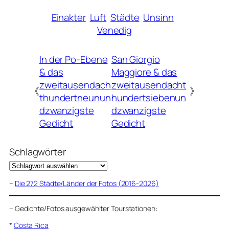
Einakter
Luft
Städte
Unsinn
Venedig
In der Po-Ebene
San Giorgio
& das
Maggiore & das
zweitausendach
zweitausendacht
《
》
thundertneunun
hundertsiebenun
dzwanzigste
dzwanzigste
Gedicht
Gedicht
Schlagwörter
–
Die 272 Städte/Länder der Fotos (2016-2026)
–
Gedichte/Fotos ausgewählter Tourstationen:
*
Costa Rica