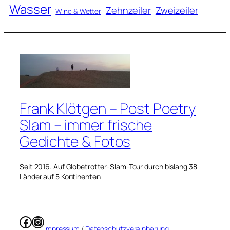
Wasser
Zweizeiler
Zehnzeiler
Wind & Wetter
Frank Klötgen – Post Poetry
Slam – immer frische
Gedichte & Fotos
Seit 2016. Auf Globetrotter-Slam-Tour durch bislang 38
Länder auf 5 Kontinenten
Facebook
Instagram
Impressum
/
Datenschutzvereinbarung