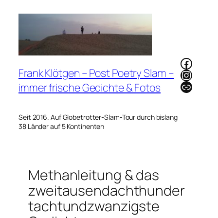
Zum
Inhalt
springen
Faceb
Frank Klötgen – Post Poetry Slam –
Instag
Link
immer frische Gedichte & Fotos
Seit 2016. Auf Globetrotter-Slam-Tour durch bislang
38 Länder auf 5 Kontinenten
Methanleitung & das
zweitausendachthunder
tachtundzwanzigste