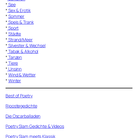
*
See
*
Sex & Erotik
*
Sommer
*
Speis & Trank
*
Sport
*
Städte
*
Strand/Meer
*
Silvester & Wechsel
*
Tabak & Alkohol
*
Tanzen
*
Tiere
*
Unsinn
*
Wind & Wetter
*
Winter
Best of Poetry
Ripostegedichte
Die Oscarballaden
Poetry Slam Gedichte & Videos
Poetry Slam meets Klassik