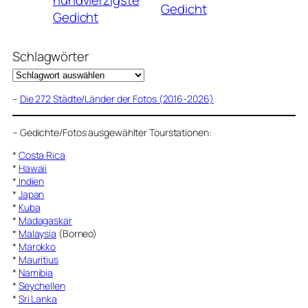
nundvierzigste
Gedicht
Gedicht
Schlagwörter
–
Die 272 Städte/Länder der Fotos (2016-2026)
–
Gedichte/Fotos ausgewählter Tourstationen:
*
Costa Rica
*
Hawaii
*
Indien
*
Japan
*
Kuba
*
Madagaskar
*
Malaysia
(Borneo)
*
Marokko
*
Mauritius
*
Namibia
*
Seychellen
*
Sri Lanka