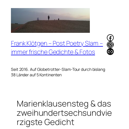
Zum
Inhalt
springen
Faceb
Frank Klötgen – Post Poetry Slam –
Instag
Link
immer frische Gedichte & Fotos
Seit 2016. Auf Globetrotter-Slam-Tour durch bislang
38 Länder auf 5 Kontinenten
Marienklausensteg & das
zweihundertsechsundvie
rzigste Gedicht