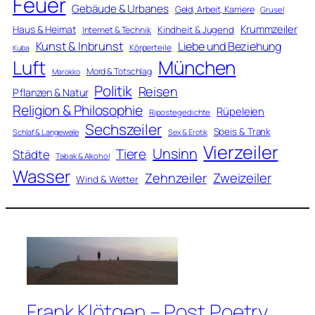
Feuer
Gebäude & Urbanes
Geld, Arbeit, Karriere
Grusel
Krummzeiler
Haus & Heimat
Kindheit & Jugend
Internet & Technik
Kunst & Inbrunst
Liebe und Beziehung
Körperteile
Kuba
Luft
München
Mord & Totschlag
Marokko
Politik
Reisen
Pflanzen & Natur
Religion & Philosophie
Rüpeleien
Ripostegedichte
Sechszeiler
Speis & Trank
Schlaf & Langeweile
Sex & Erotik
Vierzeiler
Unsinn
Tiere
Städte
Tabak & Alkohol
Wasser
Zweizeiler
Zehnzeiler
Wind & Wetter
Frank Klötgen – Post Poetry