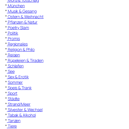
*
Mord & Totschlag
*
München
*
Musik & Gesang
*
Ostern & Weihnacht
*
Pflanzen & Natur
*
Poetry Slam
*
Politik
*
Promis
*
Regionales
*
Religion & Philo
*
Reisen
*
Rüpeleien & Tiraden
*
Schlafen
*
See
*
Sex & Erotik
*
Sommer
*
Speis & Trank
*
Sport
*
Städte
*
Strand/Meer
*
Silvester & Wechsel
*
Tabak & Alkohol
*
Tanzen
*
Tiere