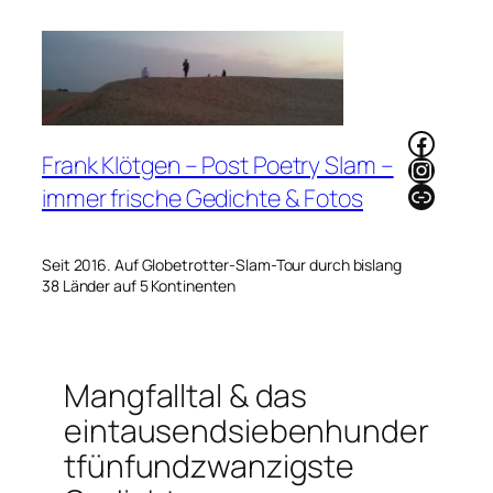
Zum
Inhalt
springen
Faceb
Frank Klötgen – Post Poetry Slam –
Instag
Link
immer frische Gedichte & Fotos
Seit 2016. Auf Globetrotter-Slam-Tour durch bislang
38 Länder auf 5 Kontinenten
Mangfalltal & das
eintausendsiebenhunder
tfünfundzwanzigste