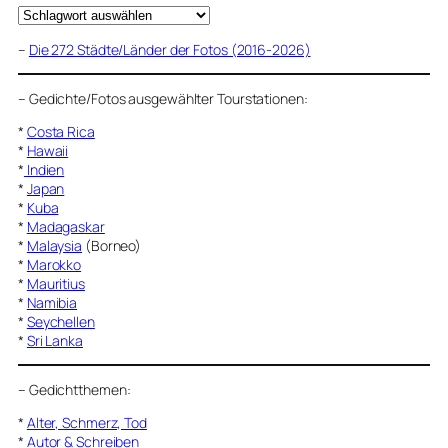
–
Die 272 Städte/Länder der Fotos (2016-2026)
–
Gedichte/Fotos ausgewählter Tourstationen:
*
Costa Rica
*
Hawaii
*
Indien
*
Japan
*
Kuba
*
Madagaskar
*
Malaysia
(Borneo)
*
Marokko
*
Mauritius
*
Namibia
*
Seychellen
*
Sri Lanka
–
Gedichtthemen
:
*
Alter, Schmerz, Tod
*
Autor & Schreiben