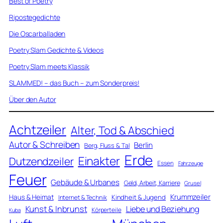
Best of Poetry
Ripostegedichte
Die Oscarballaden
Poetry Slam Gedichte & Videos
Poetry Slam meets Klassik
SLAMMED! – das Buch – zum Sonderpreis!
Über den Autor
Achtzeiler
Alter, Tod & Abschied
Autor & Schreiben
Berlin
Berg, Fluss & Tal
Erde
Einakter
Dutzendzeiler
Essen
Fahrzeuge
Feuer
Gebäude & Urbanes
Geld, Arbeit, Karriere
Grusel
Krummzeiler
Haus & Heimat
Kindheit & Jugend
Internet & Technik
Kunst & Inbrunst
Liebe und Beziehung
Körperteile
Kuba