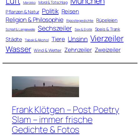
Luft
München
Mord & Totschlag
Marokko
Politik
Reisen
Pflanzen & Natur
Religion & Philosophie
Rüpeleien
Ripostegedichte
Sechszeiler
Speis & Trank
Schlaf & Langeweile
Sex & Erotik
Vierzeiler
Unsinn
Tiere
Städte
Tabak & Alkohol
Wasser
Zweizeiler
Zehnzeiler
Wind & Wetter
Frank Klötgen – Post Poetry
Slam – immer frische
Gedichte & Fotos