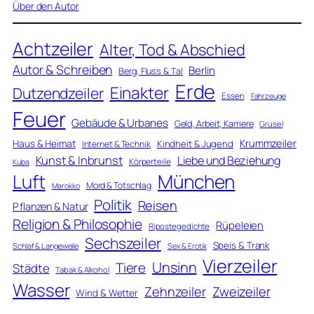
Über den Autor
Achtzeiler
Alter, Tod & Abschied
Autor & Schreiben
Berlin
Berg, Fluss & Tal
Erde
Einakter
Dutzendzeiler
Essen
Fahrzeuge
Feuer
Gebäude & Urbanes
Geld, Arbeit, Karriere
Grusel
Krummzeiler
Haus & Heimat
Kindheit & Jugend
Internet & Technik
Kunst & Inbrunst
Liebe und Beziehung
Körperteile
Kuba
Luft
München
Mord & Totschlag
Marokko
Politik
Reisen
Pflanzen & Natur
Religion & Philosophie
Rüpeleien
Ripostegedichte
Sechszeiler
Speis & Trank
Schlaf & Langeweile
Sex & Erotik
Vierzeiler
Unsinn
Tiere
Städte
Tabak & Alkohol
Wasser
Zweizeiler
Zehnzeiler
Wind & Wetter