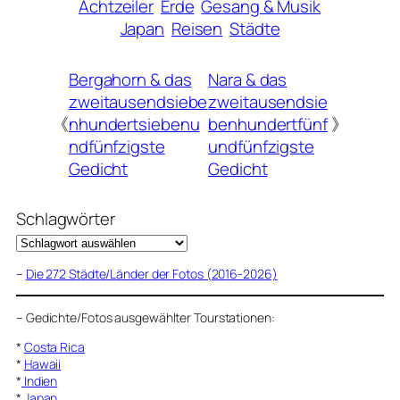
Achtzeiler
Erde
Gesang & Musik
Japan
Reisen
Städte
Bergahorn & das
Nara & das
zweitausendsiebe
zweitausendsie
《
nhundertsiebenu
benhundertfünf
》
ndfünfzigste
undfünfzigste
Gedicht
Gedicht
Schlagwörter
–
Die 272 Städte/Länder der Fotos (2016-2026)
–
Gedichte/Fotos ausgewählter Tourstationen:
*
Costa Rica
*
Hawaii
*
Indien
*
Japan