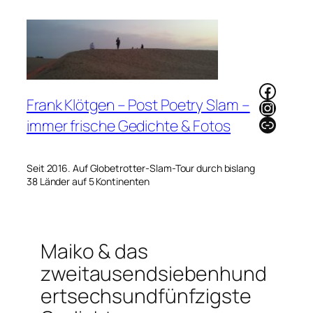
Zum
Inhalt
springen
Faceb
Frank Klötgen – Post Poetry Slam –
Instag
Link
immer frische Gedichte & Fotos
Seit 2016. Auf Globetrotter-Slam-Tour durch bislang
38 Länder auf 5 Kontinenten
Maiko & das
zweitausendsiebenhund
ertsechsundfünfzigste