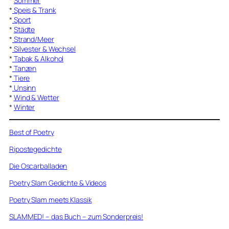
*
Sommer
*
Speis & Trank
*
Sport
*
Städte
*
Strand/Meer
*
Silvester & Wechsel
*
Tabak & Alkohol
*
Tanzen
*
Tiere
*
Unsinn
*
Wind & Wetter
*
Winter
Best of Poetry
Ripostegedichte
Die Oscarballaden
Poetry Slam Gedichte & Videos
Poetry Slam meets Klassik
SLAMMED! – das Buch – zum Sonderpreis!