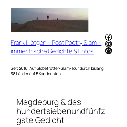
Zum
Inhalt
springen
Faceb
Frank Klötgen – Post Poetry Slam –
Instag
Link
immer frische Gedichte & Fotos
Seit 2016. Auf Globetrotter-Slam-Tour durch bislang
38 Länder auf 5 Kontinenten
Magdeburg & das
hundertsiebenundfünfzi
gste Gedicht