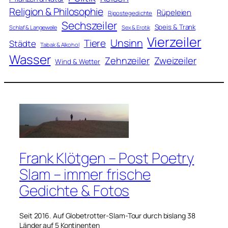
Religion & Philosophie
Rüpeleien
Ripostegedichte
Sechszeiler
Speis & Trank
Schlaf & Langeweile
Sex & Erotik
Vierzeiler
Unsinn
Tiere
Städte
Tabak & Alkohol
Wasser
Zweizeiler
Zehnzeiler
Wind & Wetter
Frank Klötgen – Post Poetry
Slam – immer frische
Gedichte & Fotos
Seit 2016. Auf Globetrotter-Slam-Tour durch bislang 38
Länder auf 5 Kontinenten