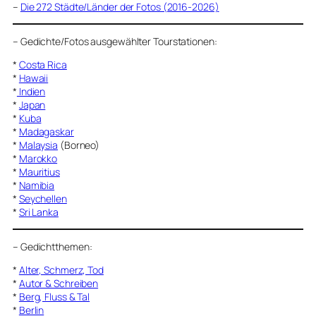
–
Die 272 Städte/Länder der Fotos (2016-2026)
–
Gedichte/Fotos ausgewählter Tourstationen:
*
Costa Rica
*
Hawaii
*
Indien
*
Japan
*
Kuba
*
Madagaskar
*
Malaysia
(Borneo)
*
Marokko
*
Mauritius
*
Namibia
*
Seychellen
*
Sri Lanka
–
Gedichtthemen
:
*
Alter, Schmerz, Tod
*
Autor & Schreiben
*
Berg, Fluss & Tal
*
Berlin