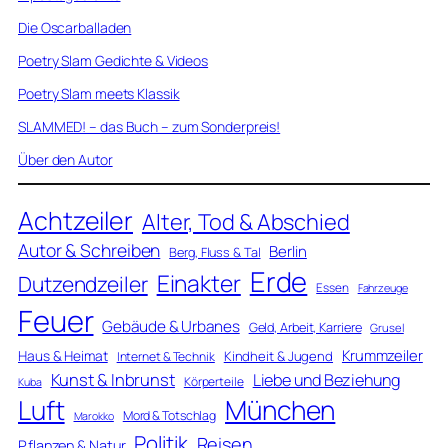
Die Oscarballaden
Poetry Slam Gedichte & Videos
Poetry Slam meets Klassik
SLAMMED! – das Buch – zum Sonderpreis!
Über den Autor
Achtzeiler
Alter, Tod & Abschied
Autor & Schreiben
Berlin
Berg, Fluss & Tal
Erde
Einakter
Dutzendzeiler
Essen
Fahrzeuge
Feuer
Gebäude & Urbanes
Geld, Arbeit, Karriere
Grusel
Krummzeiler
Haus & Heimat
Kindheit & Jugend
Internet & Technik
Kunst & Inbrunst
Liebe und Beziehung
Körperteile
Kuba
Luft
München
Mord & Totschlag
Marokko
Politik
Reisen
Pflanzen & Natur