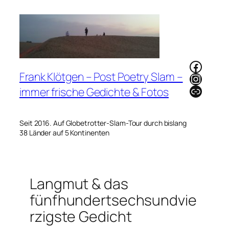
Zum
Inhalt
springen
Faceb
Frank Klötgen – Post Poetry Slam –
Instag
Link
immer frische Gedichte & Fotos
Seit 2016. Auf Globetrotter-Slam-Tour durch bislang
38 Länder auf 5 Kontinenten
Langmut & das
fünfhundertsechsundvie
rzigste Gedicht