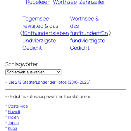
Rüpeleien
Wörthsee
Zehnzeiler
Tegernsee
Wörthsee &
revisited & das
das
《
fünfhundertsieben
fünfhundertfün
》
undvierzigste
fundvierzigste
Gedicht
Gedicht
Schlagwörter
–
Die 272 Städte/Länder der Fotos (2016-2026)
–
Gedichte/Fotos ausgewählter Tourstationen:
*
Costa Rica
*
Hawaii
*
Indien
*
Japan
*
Kuba