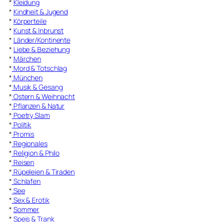
*
Kleidung
*
Kindheit & Jugend
*
Körperteile
*
Kunst & Inbrunst
*
Länder/Kontinente
*
Liebe & Beziehung
*
Märchen
*
Mord & Totschlag
*
München
*
Musik & Gesang
*
Ostern & Weihnacht
*
Pflanzen & Natur
*
Poetry Slam
*
Politik
*
Promis
*
Regionales
*
Religion & Philo
*
Reisen
*
Rüpeleien & Tiraden
*
Schlafen
*
See
*
Sex & Erotik
*
Sommer
*
Speis & Trank