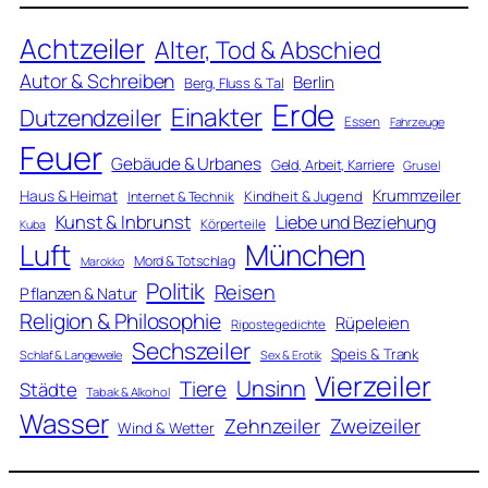
Achtzeiler
Alter, Tod & Abschied
Autor & Schreiben
Berlin
Berg, Fluss & Tal
Erde
Einakter
Dutzendzeiler
Essen
Fahrzeuge
Feuer
Gebäude & Urbanes
Geld, Arbeit, Karriere
Grusel
Krummzeiler
Haus & Heimat
Kindheit & Jugend
Internet & Technik
Kunst & Inbrunst
Liebe und Beziehung
Körperteile
Kuba
Luft
München
Mord & Totschlag
Marokko
Politik
Reisen
Pflanzen & Natur
Religion & Philosophie
Rüpeleien
Ripostegedichte
Sechszeiler
Speis & Trank
Schlaf & Langeweile
Sex & Erotik
Vierzeiler
Unsinn
Tiere
Städte
Tabak & Alkohol
Wasser
Zweizeiler
Zehnzeiler
Wind & Wetter