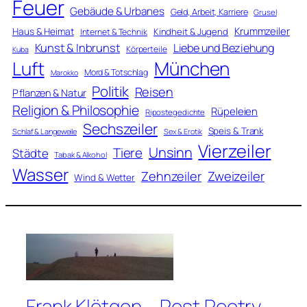
Feuer
Gebäude & Urbanes
Geld, Arbeit, Karriere
Grusel
Krummzeiler
Haus & Heimat
Kindheit & Jugend
Internet & Technik
Kunst & Inbrunst
Liebe und Beziehung
Körperteile
Kuba
Luft
München
Mord & Totschlag
Marokko
Politik
Reisen
Pflanzen & Natur
Religion & Philosophie
Rüpeleien
Ripostegedichte
Sechszeiler
Speis & Trank
Schlaf & Langeweile
Sex & Erotik
Vierzeiler
Unsinn
Tiere
Städte
Tabak & Alkohol
Wasser
Zweizeiler
Zehnzeiler
Wind & Wetter
Frank Klötgen – Post Poetry