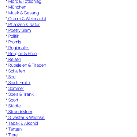
*
Mord & Totschlag
*
München
*
Musik & Gesang
*
Ostern & Weihnacht
*
Pflanzen & Natur
*
Poetry Slam
*
Politik
*
Promis
*
Regionales
*
Religion & Philo
*
Reisen
*
Rüpeleien & Tiraden
*
Schlafen
*
See
*
Sex & Erotik
*
Sommer
*
Speis & Trank
*
Sport
*
Städte
*
Strand/Meer
*
Silvester & Wechsel
*
Tabak & Alkohol
*
Tanzen
*
Tiere