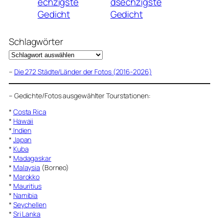
echzigste
dsechzigste
Gedicht
Gedicht
Schlagwörter
–
Die 272 Städte/Länder der Fotos (2016-2026)
–
Gedichte/Fotos ausgewählter Tourstationen:
*
Costa Rica
*
Hawaii
*
Indien
*
Japan
*
Kuba
*
Madagaskar
*
Malaysia
(Borneo)
*
Marokko
*
Mauritius
*
Namibia
*
Seychellen
*
Sri Lanka