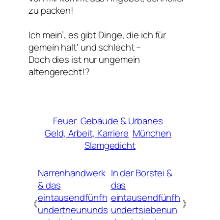
zu packen!
Ich mein’, es gibt Dinge, die ich für
gemein halt‘ und schlecht –
Doch dies ist nur ungemein
altengerecht!?
Feuer
Gebäude & Urbanes
Geld, Arbeit, Karriere
München
Slamgedicht
Narrenhandwerk
In der Borstei &
& das
das
eintausendfünfh
eintausendfünfh
《
》
undertneununds
undertsiebenun