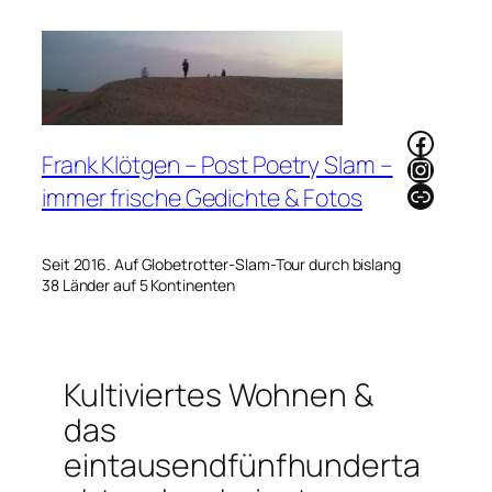
Zum
Inhalt
springen
Faceb
Frank Klötgen – Post Poetry Slam –
Instag
Link
immer frische Gedichte & Fotos
Seit 2016. Auf Globetrotter-Slam-Tour durch bislang
38 Länder auf 5 Kontinenten
Kultiviertes Wohnen &
das
eintausendfünfhunderta