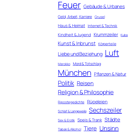
Feuer
Gebäude & Urbanes
Geld, Arbeit, Karriere
Grusel
Haus & Heimat
Internet & Technik
Krummzeiler
Kindheit & Jugend
Kuba
Kunst & Inbrunst
Körperteile
Luft
Liebe und Beziehung
Mord & Totschlag
Marokko
München
Pflanzen & Natur
Politik
Reisen
Religion & Philosophie
Rüpeleien
Ripostegedichte
Sechszeiler
Schlaf & Langeweile
Städte
Speis & Trank
Sex & Erotik
Unsinn
Tiere
Tabak & Alkohol