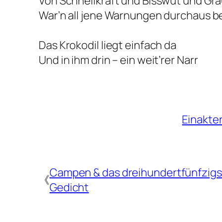
Von Schnellkraft und Bisswut und Gr
War’n all jene Warnungen durchaus b
Das Krokodil liegt einfach da
Und in ihm drin – ein weit’rer Narr
Einakte
Campen & das dreihundertfünfzigs
《
Gedicht