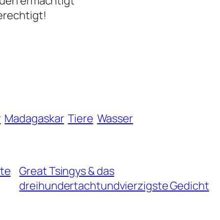
auen ermächtigt
erechtigt!
r
Madagaskar
Tiere
Wasser
te
Great Tsingys & das
dreihundertachtundvierzigste Gedicht