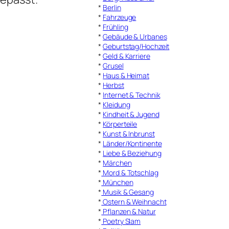
*
Berlin
*
Fahrzeuge
*
Frühling
*
Gebäude & Urbanes
*
Geburtstag/Hochzeit
*
Geld & Karriere
*
Grusel
*
Haus & Heimat
*
Herbst
*
Internet & Technik
*
Kleidung
*
Kindheit & Jugend
*
Körperteile
*
Kunst & Inbrunst
*
Länder/Kontinente
*
Liebe & Beziehung
*
Märchen
*
Mord & Totschlag
*
München
*
Musik & Gesang
*
Ostern & Weihnacht
*
Pflanzen & Natur
*
Poetry Slam