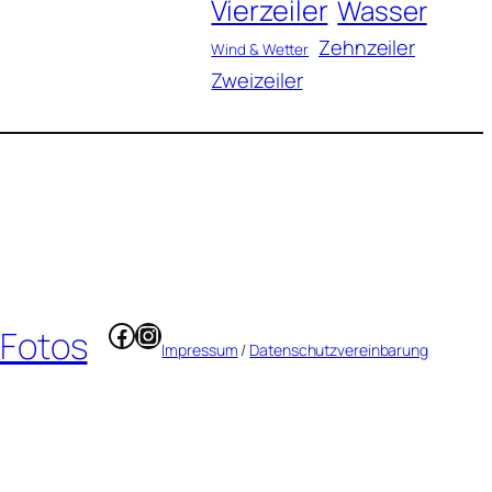
Vierzeiler
Wasser
Zehnzeiler
Wind & Wetter
Zweizeiler
Facebook
Instagram
 Fotos
Impressum
/
Datenschutzvereinbarung