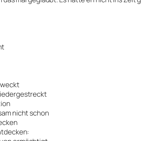
ht
 weckt
niedergestreckt
tion
gsam nicht schon
recken
entdecken: