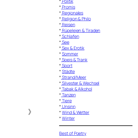
*
Politik
*
Promis
*
Regionales
*
Religion & Philo
*
Reisen
*
Rüpeleien & Tiraden
*
Schlafen
*
See
*
Sex & Erotik
*
Sommer
*
Speis & Trank
*
Sport
*
Städte
*
Strand/Meer
*
Silvester & Wechsel
*
Tabak & Alkohol
*
Tanzen
*
Tiere
*
Unsinn
》
*
Wind & Wetter
*
Winter
Best of Poetry