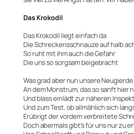
Das Krokodil
Das Krokodil liegt einfach da
Die Schreckensschnauze auf halb ac
So ruht mit ihm auch die Gefahr
Die uns so sorgsam beigebracht
Was grad aber nun unsere Neugierde
An dem Monstrum, das so sanft hier 
Und blass einlädt zur näheren Inspek
Und zum Test, ob allmählich sich lan
Erübrigt der vordem verbreitete Sch
Doch abermals gibt’s für uns nur zu 