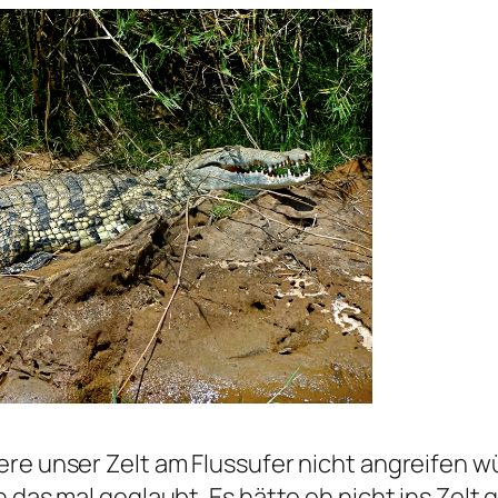
iere unser Zelt am Flussufer nicht angreifen w
n das mal geglaubt. Es hätte eh nicht ins Zelt 