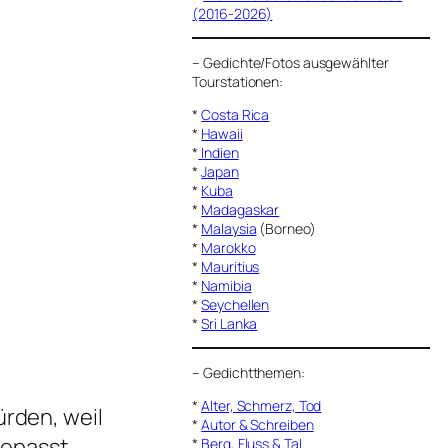
(2016-2026)
–
Gedichte/Fotos ausgewählter
Tourstationen:
*
Costa Rica
*
Hawaii
*
Indien
*
Japan
*
Kuba
*
Madagaskar
*
Malaysia
(Borneo)
*
Marokko
*
Mauritius
*
Namibia
*
Seychellen
*
Sri Lanka
–
Gedichtthemen
:
*
Alter, Schmerz, Tod
ürden, weil
*
Autor & Schreiben
gepasst.
*
Berg, Fluss & Tal