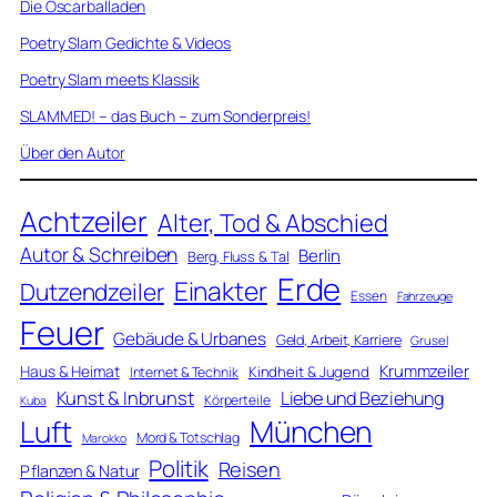
Die Oscarballaden
Poetry Slam Gedichte & Videos
Poetry Slam meets Klassik
SLAMMED! – das Buch – zum Sonderpreis!
Über den Autor
Achtzeiler
Alter, Tod & Abschied
Autor & Schreiben
Berlin
Berg, Fluss & Tal
Erde
Einakter
Dutzendzeiler
Essen
Fahrzeuge
Feuer
Gebäude & Urbanes
Geld, Arbeit, Karriere
Grusel
Krummzeiler
Haus & Heimat
Kindheit & Jugend
Internet & Technik
Kunst & Inbrunst
Liebe und Beziehung
Körperteile
Kuba
Luft
München
Mord & Totschlag
Marokko
Politik
Reisen
Pflanzen & Natur