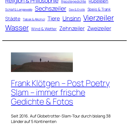
Religion & Philosophie
Rüpeleien
Ripostegedichte
Sechszeiler
Speis & Trank
Schlaf & Langeweile
Sex & Erotik
Vierzeiler
Unsinn
Tiere
Städte
Tabak & Alkohol
Wasser
Zweizeiler
Zehnzeiler
Wind & Wetter
Frank Klötgen – Post Poetry
Slam – immer frische
Gedichte & Fotos
Seit 2016. Auf Globetrotter-Slam-Tour durch bislang 38
Länder auf 5 Kontinenten