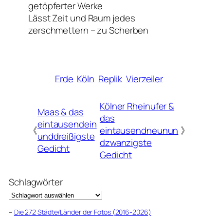
getöpferter Werke
Lässt Zeit und Raum jedes
zerschmettern – zu Scherben
Erde
Köln
Replik
Vierzeiler
Kölner Rheinufer &
Maas & das
das
eintausendein
《
eintausendneunun
》
unddreißigste
dzwanzigste
Gedicht
Gedicht
Schlagwörter
–
Die 272 Städte/Länder der Fotos (2016-2026)