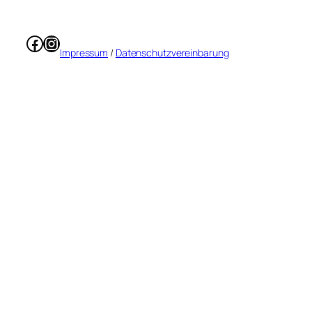
Facebook
Instagram
Impressum
/
Datenschutzvereinbarung