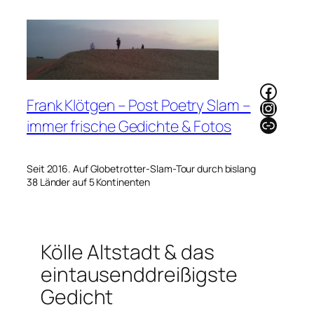
Zum
Inhalt
springen
Faceb
Frank Klötgen – Post Poetry Slam –
Instag
Link
immer frische Gedichte & Fotos
Seit 2016. Auf Globetrotter-Slam-Tour durch bislang
38 Länder auf 5 Kontinenten
Kölle Altstadt & das
eintausenddreißigste
Gedicht