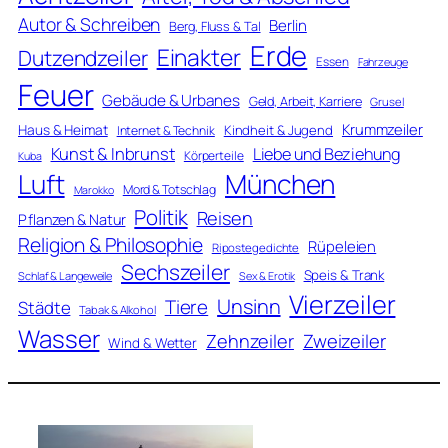
Autor & Schreiben
Berlin
Berg, Fluss & Tal
Erde
Einakter
Dutzendzeiler
Essen
Fahrzeuge
Feuer
Gebäude & Urbanes
Geld, Arbeit, Karriere
Grusel
Krummzeiler
Haus & Heimat
Kindheit & Jugend
Internet & Technik
Kunst & Inbrunst
Liebe und Beziehung
Körperteile
Kuba
Luft
München
Mord & Totschlag
Marokko
Politik
Reisen
Pflanzen & Natur
Religion & Philosophie
Rüpeleien
Ripostegedichte
Sechszeiler
Speis & Trank
Schlaf & Langeweile
Sex & Erotik
Vierzeiler
Unsinn
Tiere
Städte
Tabak & Alkohol
Wasser
Zweizeiler
Zehnzeiler
Wind & Wetter