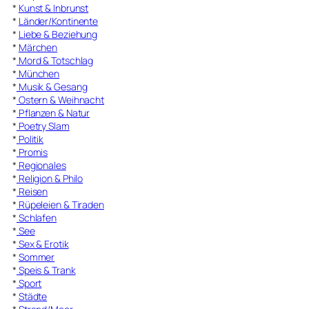
*
Kunst & Inbrunst
*
Länder/Kontinente
*
Liebe & Beziehung
*
Märchen
*
Mord & Totschlag
*
München
*
Musik & Gesang
*
Ostern & Weihnacht
*
Pflanzen & Natur
*
Poetry Slam
*
Politik
*
Promis
*
Regionales
*
Religion & Philo
*
Reisen
*
Rüpeleien & Tiraden
*
Schlafen
*
See
*
Sex & Erotik
*
Sommer
*
Speis & Trank
*
Sport
*
Städte