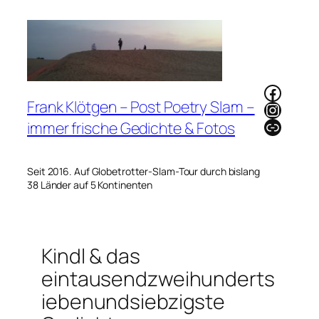
Zum
Inhalt
springen
Faceb
Frank Klötgen – Post Poetry Slam –
Instag
Link
immer frische Gedichte & Fotos
Seit 2016. Auf Globetrotter-Slam-Tour durch bislang
38 Länder auf 5 Kontinenten
Kindl & das
eintausendzweihunderts
iebenundsiebzigste