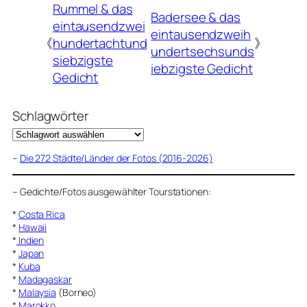
Rummel & das
Badersee & das
eintausendzwei
eintausendzweih
《
hundertachtund
》
undertsechsunds
siebzigste
iebzigste Gedicht
Gedicht
Schlagwörter
–
Die 272 Städte/Länder der Fotos (2016-2026)
–
Gedichte/Fotos ausgewählter Tourstationen:
*
Costa Rica
*
Hawaii
*
Indien
*
Japan
*
Kuba
*
Madagaskar
*
Malaysia
(Borneo)
*
Marokko