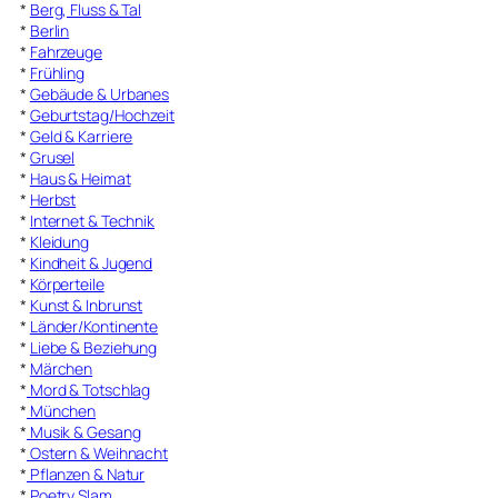
*
Berg, Fluss & Tal
*
Berlin
*
Fahrzeuge
*
Frühling
*
Gebäude & Urbanes
*
Geburtstag/Hochzeit
*
Geld & Karriere
*
Grusel
*
Haus & Heimat
*
Herbst
*
Internet & Technik
*
Kleidung
*
Kindheit & Jugend
*
Körperteile
*
Kunst & Inbrunst
*
Länder/Kontinente
*
Liebe & Beziehung
*
Märchen
*
Mord & Totschlag
*
München
*
Musik & Gesang
*
Ostern & Weihnacht
*
Pflanzen & Natur
*
Poetry Slam