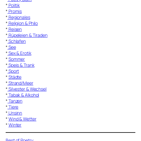
*
Politik
*
Promis
*
Regionales
*
Religion & Philo
*
Reisen
*
Rüpeleien & Tiraden
*
Schlafen
*
See
*
Sex & Erotik
*
Sommer
*
Speis & Trank
*
Sport
*
Städte
*
Strand/Meer
*
Silvester & Wechsel
*
Tabak & Alkohol
*
Tanzen
*
Tiere
*
Unsinn
*
Wind & Wetter
*
Winter
Best of Poetry