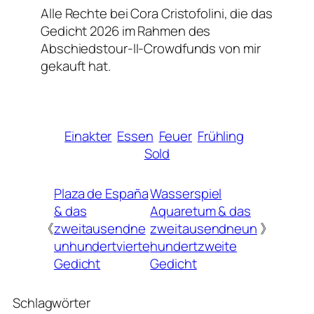
Alle Rechte bei Cora Cristofolini, die das
Gedicht 2026 im Rahmen des
Abschiedstour-II-Crowdfunds von mir
gekauft hat.
Einakter
Essen
Feuer
Frühling
Sold
Plaza de España
Wasserspiel
& das
Aquaretum & das
《
zweitausendne
zweitausendneun
》
unhundertvierte
hundertzweite
Gedicht
Gedicht
Schlagwörter