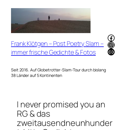
Zum
Inhalt
springen
Faceb
Frank Klötgen – Post Poetry Slam –
Instag
Link
immer frische Gedichte & Fotos
Seit 2016. Auf Globetrotter-Slam-Tour durch bislang
38 Länder auf 5 Kontinenten
I never promised you an
RG & das
zweitausendneunhunder