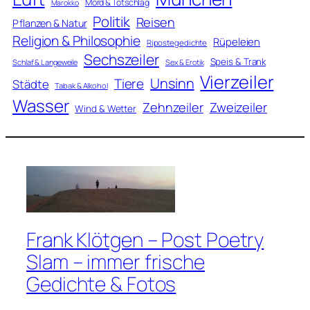
Mord & Totschlag
Marokko
Politik
Reisen
Pflanzen & Natur
Religion & Philosophie
Rüpeleien
Ripostegedichte
Sechszeiler
Speis & Trank
Schlaf & Langeweile
Sex & Erotik
Vierzeiler
Unsinn
Tiere
Städte
Tabak & Alkohol
Wasser
Zweizeiler
Zehnzeiler
Wind & Wetter
Frank Klötgen – Post Poetry
Slam – immer frische
Gedichte & Fotos