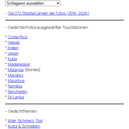
–
Die 272 Städte/Länder der Fotos (2016-2026)
–
Gedichte/Fotos ausgewählter Tourstationen:
*
Costa Rica
*
Hawaii
*
Indien
*
Japan
*
Kuba
*
Madagaskar
*
Malaysia
(Borneo)
*
Marokko
*
Mauritius
*
Namibia
*
Seychellen
*
Sri Lanka
–
Gedichtthemen
:
*
Alter, Schmerz, Tod
*
Autor & Schreiben