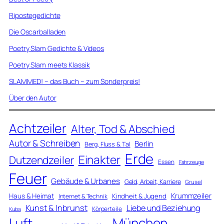
Ripostegedichte
Die Oscarballaden
Poetry Slam Gedichte & Videos
Poetry Slam meets Klassik
SLAMMED! – das Buch – zum Sonderpreis!
Über den Autor
Achtzeiler
Alter, Tod & Abschied
Autor & Schreiben
Berlin
Berg, Fluss & Tal
Erde
Einakter
Dutzendzeiler
Essen
Fahrzeuge
Feuer
Gebäude & Urbanes
Geld, Arbeit, Karriere
Grusel
Krummzeiler
Haus & Heimat
Kindheit & Jugend
Internet & Technik
Kunst & Inbrunst
Liebe und Beziehung
Körperteile
Kuba
Luft
München