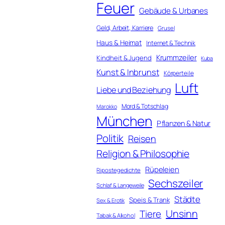
Feuer
Gebäude & Urbanes
Geld, Arbeit, Karriere
Grusel
Haus & Heimat
Internet & Technik
Krummzeiler
Kindheit & Jugend
Kuba
Kunst & Inbrunst
Körperteile
Luft
Liebe und Beziehung
Mord & Totschlag
Marokko
München
Pflanzen & Natur
Politik
Reisen
Religion & Philosophie
Rüpeleien
Ripostegedichte
Sechszeiler
Schlaf & Langeweile
Städte
Speis & Trank
Sex & Erotik
Unsinn
Tiere
Tabak & Alkohol