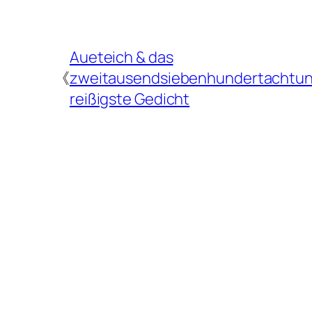
Aueteich & das
《
zweitausendsiebenhundertachtu
reißigste Gedicht