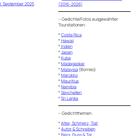
0. September 2025
(2016-2026)
–
Gedichte/Fotos ausgewählter
Tourstationen:
*
Costa Rica
*
Hawaii
*
Indien
*
Japan
*
Kuba
*
Madagaskar
*
Malaysia
(Borneo)
*
Marokko
*
Mauritius
*
Namibia
*
Seychellen
*
Sri Lanka
–
Gedichtthemen
:
*
Alter, Schmerz, Tod
*
Autor & Schreiben
*
Berg, Fluss & Tal