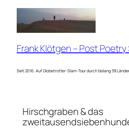
Zum
Inhalt
springen
Frank Klötgen – Post Poetry
Seit 2016. Auf Globetrotter-Slam-Tour durch bislang 38 Lände
Hirschgraben & das
zweitausendsiebenhunde