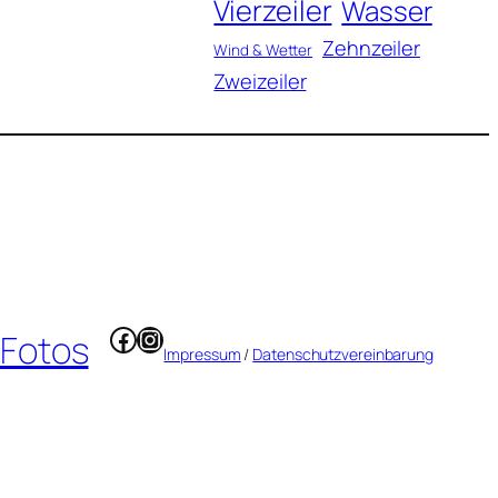
Vierzeiler
Wasser
Zehnzeiler
Wind & Wetter
Zweizeiler
Facebook
Instagram
 Fotos
Impressum
/
Datenschutzvereinbarung