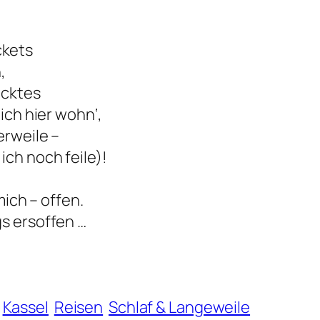
ckets
,
icktes
 ich hier wohn‘,
erweile –
ch noch feile)!
mich – offen.
gs ersoffen …
Kassel
Reisen
Schlaf & Langeweile