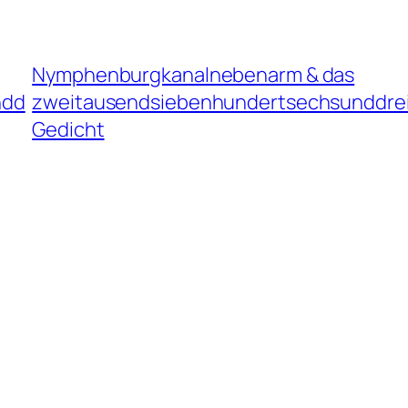
Nymphenburgkanalnebenarm & das
ndd
zweitausendsiebenhundertsechsunddrei
Gedicht