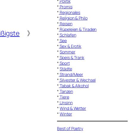
*
Politik
*
Promis
*
Regionales
*
Religion & Philo
*
Reisen
*
Rüpeleien & Tiraden
ßigste
》
*
Schlafen
*
See
*
Sex & Erotik
*
Sommer
*
Speis & Trank
*
Sport
*
Städte
*
Strand/Meer
*
Silvester & Wechsel
*
Tabak & Alkohol
*
Tanzen
*
Tiere
*
Unsinn
*
Wind & Wetter
*
Winter
Best of Poetry