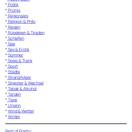
*
Politik
*
Promis
*
Regionales
*
Religion & Philo
*
Reisen
*
Rüpeleien & Tiraden
*
Schlafen
*
See
*
Sex & Erotik
*
Sommer
*
Speis & Trank
*
Sport
*
Städte
*
Strand/Meer
*
Silvester & Wechsel
*
Tabak & Alkohol
*
Tanzen
*
Tiere
*
Unsinn
*
Wind & Wetter
*
Winter
Best of Poetry