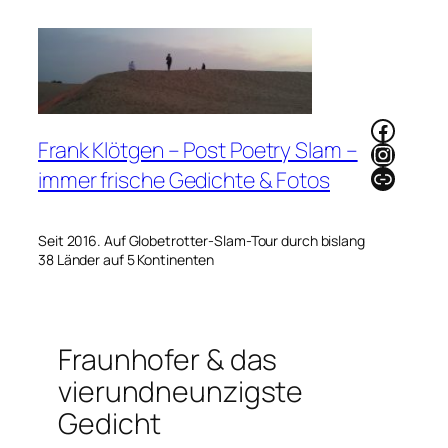
Zum
Inhalt
springen
Faceb
Frank Klötgen – Post Poetry Slam –
Instag
Link
immer frische Gedichte & Fotos
Seit 2016. Auf Globetrotter-Slam-Tour durch bislang
38 Länder auf 5 Kontinenten
Fraunhofer & das
vierundneunzigste
Gedicht