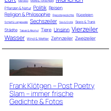
Mord & Totschlag
Marokko
Politik
Reisen
Pflanzen & Natur
Religion & Philosophie
Rüpeleien
Ripostegedichte
Sechszeiler
Speis & Trank
Schlaf & Langeweile
Sex & Erotik
Vierzeiler
Unsinn
Tiere
Städte
Tabak & Alkohol
Wasser
Zweizeiler
Zehnzeiler
Wind & Wetter
Frank Klötgen – Post Poetry
Slam – immer frische
Gedichte & Fotos