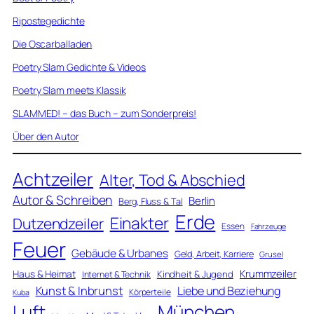
Ripostegedichte
Die Oscarballaden
Poetry Slam Gedichte & Videos
Poetry Slam meets Klassik
SLAMMED! – das Buch – zum Sonderpreis!
Über den Autor
Achtzeiler
Alter, Tod & Abschied
Autor & Schreiben
Berlin
Berg, Fluss & Tal
Erde
Einakter
Dutzendzeiler
Essen
Fahrzeuge
Feuer
Gebäude & Urbanes
Geld, Arbeit, Karriere
Grusel
Krummzeiler
Haus & Heimat
Kindheit & Jugend
Internet & Technik
Kunst & Inbrunst
Liebe und Beziehung
Körperteile
Kuba
Luft
München