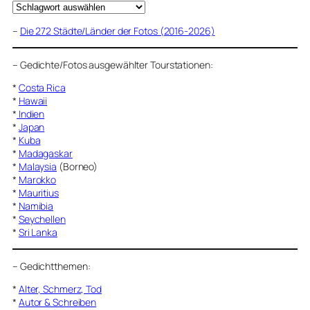
–
Die 272 Städte/Länder der Fotos (2016-2026)
–
Gedichte/Fotos ausgewählter Tourstationen:
*
Costa Rica
*
Hawaii
*
Indien
*
Japan
*
Kuba
*
Madagaskar
*
Malaysia
(Borneo)
*
Marokko
*
Mauritius
*
Namibia
*
Seychellen
*
Sri Lanka
–
Gedichtthemen
:
*
Alter, Schmerz, Tod
*
Autor & Schreiben